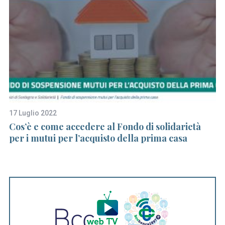
S
17 Luglio 2022
24
e
Cos’è e come accedere al Fondo di solidarietà
U
a
per i mutui per l’acquisto della prima casa
a
r
c
h
f
o
r
: