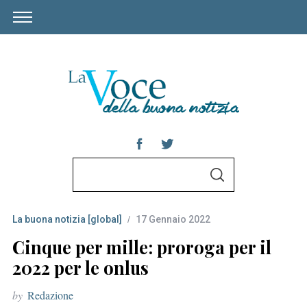
S
S
e
E
A
a
R
C
La buona notizia [global]
17 Gennaio 2022
r
H
c
Cinque per mille: proroga per il
h
2022 per le onlus
f
by
Redazione
o