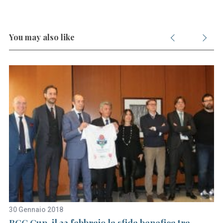
You may also like
30 Gennaio 2018
1 
BCC Cup, il 22 febbraio la sfida benefica tra
Un