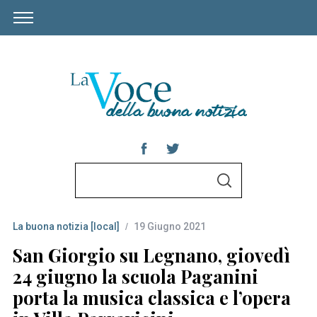
S
S
e
E
A
a
R
C
La buona notizia [local]
19 Giugno 2021
r
H
c
San Giorgio su Legnano, giovedì
h
24 giugno la scuola Paganini
f
porta la musica classica e l’opera
o