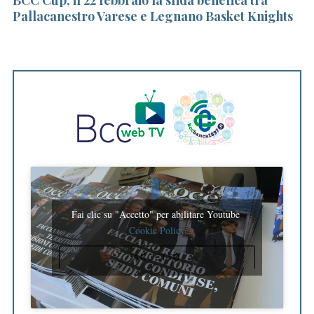
Pallacanestro Varese e Legnano Basket Knights
in
Fai clic su "Accetto" per abilitare Youtube
Cookie Policy
ACCETTO