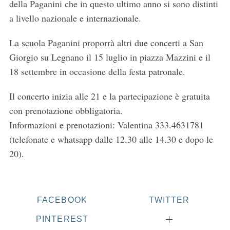
della Paganini che in questo ultimo anno si sono distinti
a livello nazionale e internazionale.
La scuola Paganini proporrà altri due concerti a San
Giorgio su Legnano il 15 luglio in piazza Mazzini e il
18 settembre in occasione della festa patronale.
Il concerto inizia alle 21 e la partecipazione è gratuita
con prenotazione obbligatoria.
S
e
Informazioni e prenotazioni: Valentina 333.4631781
a
(telefonate e whatsapp dalle 12.30 alle 14.30 e dopo le
r
20).
c
h
f
o
FACEBOOK
TWITTER
r
:
PINTEREST