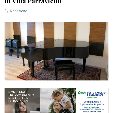
in Villa Parravicini
r
by
Redazione
: