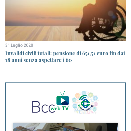
31 Luglio 2020
18
S
Invalidi civili totali: pensione di 651,51 euro fin dai
In
e
18 anni senza aspettare i 60
a
r
c
h
f
o
r
: