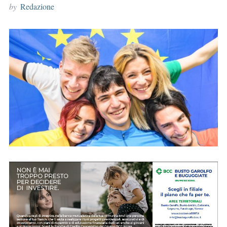
by
Redazione
r
: