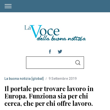
S
S
e
E
A
a
R
C
La buona notizia [global]
9 Settembre 2019
r
H
c
Il portale per trovare lavoro in
h
Europa. Funziona sia per chi
f
cerca, che per chi offre lavoro.
o