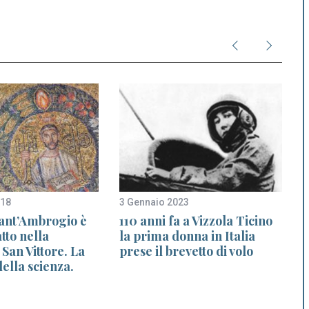
018
3 Gennaio 2023
2
 Sant’Ambrogio è
110 anni fa a Vizzola Ticino
atto nella
la prima donna in Italia
e
 San Vittore. La
prese il brevetto di volo
ella scienza.