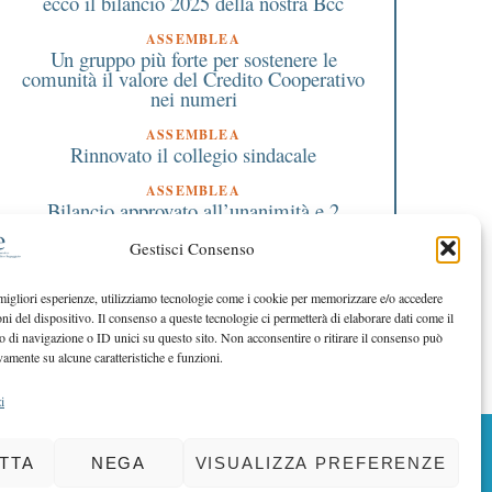
ecco il bilancio 2025 della nostra Bcc
ASSEMBLEA
Un gruppo più forte per sostenere le
comunità il valore del Credito Cooperativo
nei numeri
ASSEMBLEA
Rinnovato il collegio sindacale
ASSEMBLEA
Bilancio approvato all’unanimità e 2
milioni destinati al territorio
Gestisci Consenso
EDITORIALE DIRETTORE
Crescere restando riconoscibili
 migliori esperienze, utilizziamo tecnologie come i cookie per memorizzare e/o accedere
oni del dispositivo. Il consenso a queste tecnologie ci permetterà di elaborare dati come il
EDITORIALE PRESIDENTE
Costruire futuro insieme
di navigazione o ID unici su questo sito. Non acconsentire o ritirare il consenso può
vamente su alcune caratteristiche e funzioni.
i
BACK TO TOP
TTA
NEGA
VISUALIZZA PREFERENZE