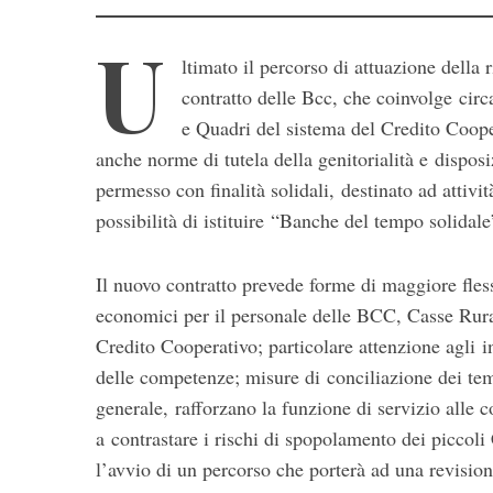
U
ltimato il percorso di attuazione della
contratto delle Bcc, che coinvolge circ
e Quadri del sistema del Credito Coope
anche norme di tutela della genitorialità e disposi
permesso con finalità solidali, destinato ad attivit
S
possibilità di istituire “Banche del tempo solidale
e
a
Il nuovo contratto prevede forme di maggiore fless
r
economici per il personale delle BCC, Casse Rurali,
c
h
Credito Cooperativo; particolare attenzione agli 
f
delle competenze; misure di conciliazione dei temp
o
generale, rafforzano la funzione di servizio alle
r
a contrastare i rischi di spopolamento dei piccoli
:
l’avvio di un percorso che porterà ad una revisione