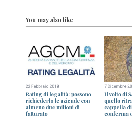
You may also like
22 Febbraio 2018
7 Dicembre 2
i buona
Rating di legalità: possono
Il volto di
richiederlo le aziende con
quello ritr
 una
almeno due milioni di
cappella di
a e
fatturato
conferma d