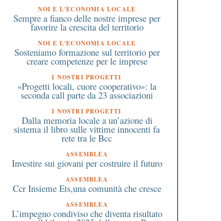
NOI E L'ECONOMIA LOCALE
Sempre a fianco delle nostre imprese per
favorire la crescita del territorio
NOI E L'ECONOMIA LOCALE
Sosteniamo formazione sul territorio per
creare competenze per le imprese
I NOSTRI PROGETTI
«Progetti locali, cuore cooperativo»: la
seconda call parte da 23 associazioni
I NOSTRI PROGETTI
Dalla memoria locale a un’azione di
sistema il libro sulle vittime innocenti fa
rete tra le Bcc
9 Giugno 2023
12 Febbraio 2020
ASSEMBLEA
Rottamazione cartelle
Debiti con il fisco: inte
Investire sui giovani per costruire il futuro
sattoriali: scade il 30
mai così bassi allo 0,0
giugno. Come aderire.
ASSEMBLEA
Ccr Insieme Ets,una comunità che cresce
Valida anche per le multe
stradali
ASSEMBLEA
L’impegno condiviso che diventa risultato