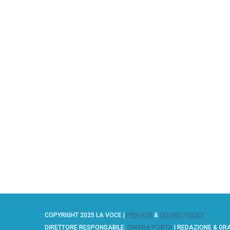
COPYRIGHT 2025 LA VOCE |
PRIVACY
&
COOKIE POLICY
DIRETTORE RESPONSABILE:
CHIARA PORTA
| REDAZIONE & GR