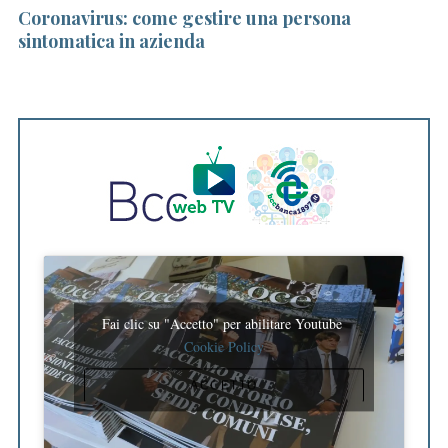
va
Coronavirus: come gestire una persona
L
sintomatica in azienda
da
gl
Fai clic su "Accetto" per abilitare Youtube
Cookie Policy
ACCETTO