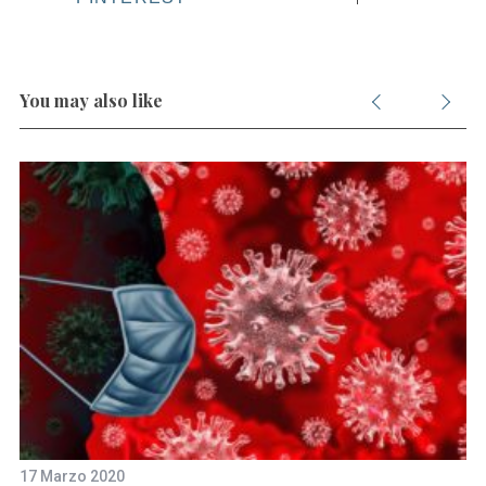
S
e
a
You may also like
r
c
h
f
o
r
:
17 Marzo 2020
27