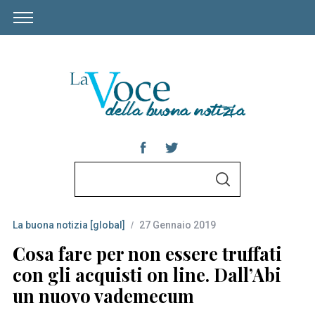
S
S
e
E
A
a
R
C
La buona notizia [global]
27 Gennaio 2019
r
H
c
Cosa fare per non essere truffati
h
con gli acquisti on line. Dall’Abi
f
un nuovo vademecum
o