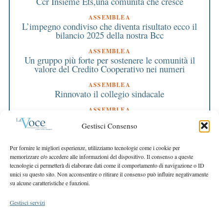
Ccr Insieme Ets,una comunità che cresce
ASSEMBLEA
L’impegno condiviso che diventa risultato ecco il
bilancio 2025 della nostra Bcc
ASSEMBLEA
Un gruppo più forte per sostenere le comunità il
valore del Credito Cooperativo nei numeri
ASSEMBLEA
Rinnovato il collegio sindacale
ASSEMBLEA
Bilancio approvato all’unanimità e 2 milioni
Gestisci Consenso
destinati al territorio
EDITORIALE DIRETTORE
Per fornire le migliori esperienze, utilizziamo tecnologie come i cookie per
Crescere restando riconoscibili
memorizzare e/o accedere alle informazioni del dispositivo. Il consenso a queste
tecnologie ci permetterà di elaborare dati come il comportamento di navigazione o ID
EDITORIALE PRESIDENTE
unici su questo sito. Non acconsentire o ritirare il consenso può influire negativamente
Costruire futuro insieme
su alcune caratteristiche e funzioni.
Gestisci servizi