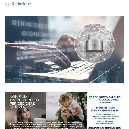
by
Redazione
r
: