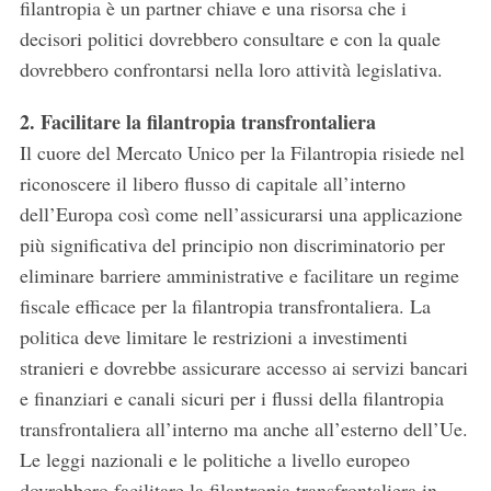
filantropia è un partner chiave e una risorsa che i
decisori politici dovrebbero consultare e con la quale
dovrebbero confrontarsi nella loro attività legislativa.
2. Facilitare la filantropia transfrontaliera
Il cuore del Mercato Unico per la Filantropia risiede nel
riconoscere il libero flusso di capitale all’interno
S
e
dell’Europa così come nell’assicurarsi una applicazione
a
più significativa del principio non discriminatorio per
r
eliminare barriere amministrative e facilitare un regime
c
fiscale efficace per la filantropia transfrontaliera. La
h
f
politica deve limitare le restrizioni a investimenti
o
stranieri e dovrebbe assicurare accesso ai servizi bancari
r
e finanziari e canali sicuri per i flussi della filantropia
:
transfrontaliera all’interno ma anche all’esterno dell’Ue.
Le leggi nazionali e le politiche a livello europeo
dovrebbero facilitare la filantropia transfrontaliera in