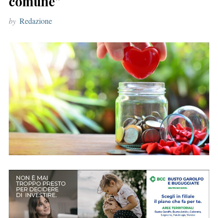
comune”
r
by
Redazione
: