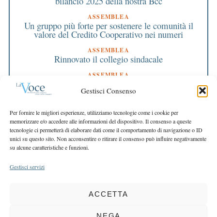
bilancio 2025 della nostra Bcc
ASSEMBLEA
Un gruppo più forte per sostenere le comunità il
valore del Credito Cooperativo nei numeri
ASSEMBLEA
Rinnovato il collegio sindacale
ASSEMBLEA
Bilancio approvato all’unanimità e 2 milioni
Gestisci Consenso
destinati al territorio
EDITORIALE DIRETTORE
Per fornire le migliori esperienze, utilizziamo tecnologie come i cookie per
Crescere restando riconoscibili
memorizzare e/o accedere alle informazioni del dispositivo. Il consenso a queste
tecnologie ci permetterà di elaborare dati come il comportamento di navigazione o ID
EDITORIALE PRESIDENTE
unici su questo sito. Non acconsentire o ritirare il consenso può influire negativamente
Costruire futuro insieme
su alcune caratteristiche e funzioni.
Gestisci servizi
ACCETTA
COPYRIGHT 2025 LA VOCE |
PRIVACY
&
COOKIE POLICY
DIRETTORE RESPONSABILE:
CHIARA PORTA
| REDAZIONE & GRAFICA:
NEGA