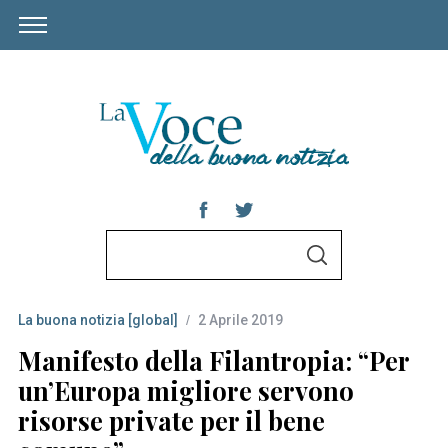
S
S
e
E
A
a
R
C
La buona notizia [global]
2 Aprile 2019
r
H
c
Manifesto della Filantropia: “Per
h
un’Europa migliore servono
f
risorse private per il bene
o