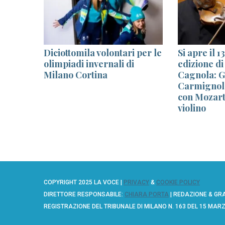
Diciottomila volontari per le
Si apre il 
olimpiadi invernali di
edizione di
olo da
Milano Cortina
Cagnola: G
ia
Carmignola
con Mozart 
violino
COPYRIGHT 2025 LA VOCE |
PRIVACY
&
COOKIE POLICY
DIRETTORE RESPONSABILE:
CHIARA PORTA
| REDAZIONE & GR
REGISTRAZIONE DEL TRIBUNALE DI MILANO N. 163 DEL 15 MAR