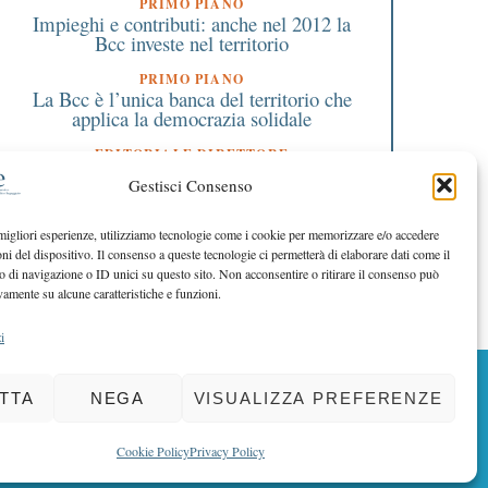
PRIMO PIANO
Impieghi e contributi: anche nel 2012 la
Bcc investe nel territorio
PRIMO PIANO
La Bcc è l’unica banca del territorio che
Misurare la temperatura in
Mario Draghi: il testo 
applica la democrazia solidale
zienda e tutelate i
discorso integrale
EDITORIALE DIRETTORE
lavoratori: come
La reciprocità per fare sistema
comportarsi per la privacy
Gestisci Consenso
EDITORIALE PRESIDENTE
Fedeli alla nostra mission
 migliori esperienze, utilizziamo tecnologie come i cookie per memorizzare e/o accedere
oni del dispositivo. Il consenso a queste tecnologie ci permetterà di elaborare dati come il
di navigazione o ID unici su questo sito. Non acconsentire o ritirare il consenso può
vamente su alcune caratteristiche e funzioni.
i
BACK TO TOP
TTA
NEGA
VISUALIZZA PREFERENZE
Cookie Policy
Privacy Policy