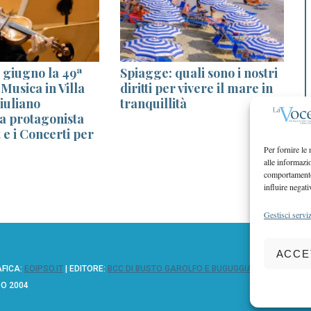
13 giugno la 49ª
Spiagge: quali sono i nostri
 Musica in Villa
diritti per vivere il mare in
a
iuliano
tranquillità
 protagonista
e i Concerti per
Per fornire le
alle informazi
comportamento 
influire negati
Gestisci serviz
ACCE
AFICA:
EOIPSO.IT
| EDITORE:
BCC DI BUSTO GAROLFO E BUGUGGIATE
ZO 2004