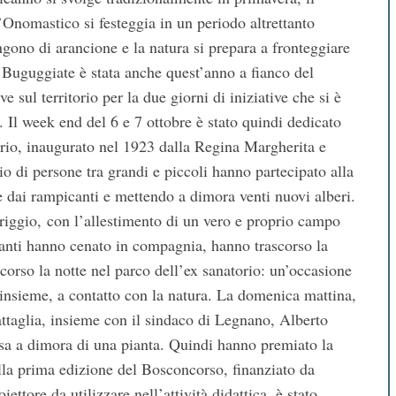
’Onomastico si festeggia in un periodo altrettanto
ngono di arancione e la natura si prepara a fronteggiare
 Buguggiate è stata anche quest’anno a fianco del
 sul territorio per la due giorni di iniziative che si è
. Il week end del 6 e 7 ottobre è stato quindi dedicato
torio, inaugurato nel 1923 dalla Regina Margherita e
aio di persone tra grandi e piccoli hanno partecipato alla
te dai rampicanti e mettendo a dimora venti nuovi alberi.
riggio, con l’allestimento di un vero e proprio campo
panti hanno cenato in compagnia, hanno trascorso la
scorso la notte nel parco dell’ex sanatorio: un’occasione
e insieme, a contatto con la natura. La domenica mattina,
attaglia, insieme con il sindaco di Legnano, Alberto
ssa a dimora di una pianta. Quindi hanno premiato la
ella prima edizione del Bosconcorso, finanziato da
tore da utilizzare nell’attività didattica, è stato