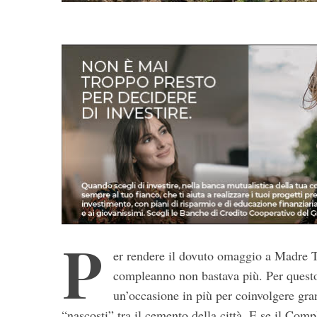
S
e
a
r
P
c
h
er rendere il dovuto omaggio a Madre Te
f
compleanno non bastava più. Per questo
o
un’occasione in più per coinvolgere gran
r
“nascosti” tra il cemento della città. E se il Com
: