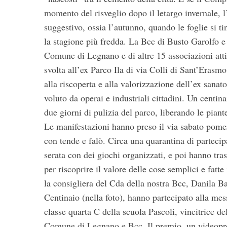
momento del risveglio dopo il letargo invernale, l
suggestivo, ossia l’autunno, quando le foglie si ti
la stagione più fredda. La Bcc di Busto Garolfo e
Comune di Legnano e di altre 15 associazioni attive
svolta all’ex Parco Ila di via Colli di Sant’Erasmo
alla riscoperta e alla valorizzazione dell’ex sana
voluto da operai e industriali cittadini. Un centin
due giorni di pulizia del parco, liberando le pian
Le manifestazioni hanno preso il via sabato pome
con tende e falò. Circa una quarantina di parteci
serata con dei giochi organizzati, e poi hanno tra
per riscoprire il valore delle cose semplici e fatt
la consigliera del Cda della nostra Bcc, Danila B
Centinaio (nella foto), hanno partecipato alla me
classe quarta C della scuola Pascoli, vincitrice d
Comune di Legnano e Bcc. Il premio, un videoproiet