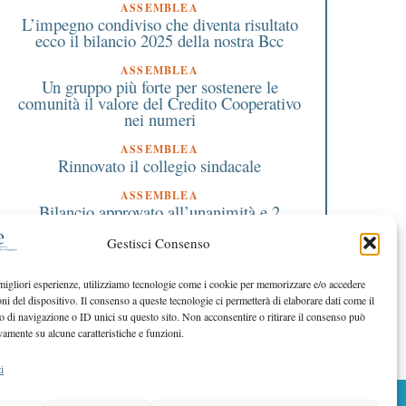
ASSEMBLEA
L’impegno condiviso che diventa risultato
1 Ottobre 2024
12 Marzo 2026
ecco il bilancio 2025 della nostra Bcc
Dalla Bcc di Busto Garolfo e
Registratori di cassa e
Buguggiate 10mila pasti
al via il collegamento 
ASSEMBLEA
Un gruppo più forte per sostenere le
alla Casa della Carità
comunità il valore del Credito Cooperativo
nei numeri
ASSEMBLEA
Rinnovato il collegio sindacale
ASSEMBLEA
Bilancio approvato all’unanimità e 2
milioni destinati al territorio
Gestisci Consenso
EDITORIALE DIRETTORE
Crescere restando riconoscibili
 migliori esperienze, utilizziamo tecnologie come i cookie per memorizzare e/o accedere
oni del dispositivo. Il consenso a queste tecnologie ci permetterà di elaborare dati come il
EDITORIALE PRESIDENTE
Costruire futuro insieme
di navigazione o ID unici su questo sito. Non acconsentire o ritirare il consenso può
vamente su alcune caratteristiche e funzioni.
i