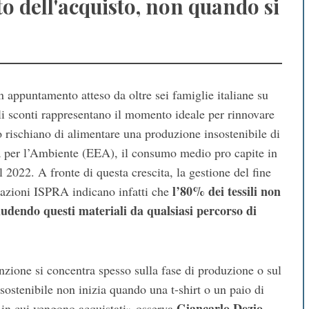
o dell'acquisto, non quando si
n appuntamento atteso da oltre sei famiglie italiane su
li sconti rappresentano il momento ideale per rinnovare
o rischiano di alimentare una produzione insostenibile di
pea per l’Ambiente (EEA), il consumo medio pro capite in
l 2022. A fronte di questa crescita, la gestione del fine
l’80% dei tessili non
evazioni ISPRA indicano infatti che
cludendo questi materiali da qualsiasi percorso di
tenzione si concentra spesso sulla fase di produzione o sul
 sostenibile non inizia quando una t-shirt o un paio di
Giancarlo Dezio,
 in cui vengono acquistati» osserva