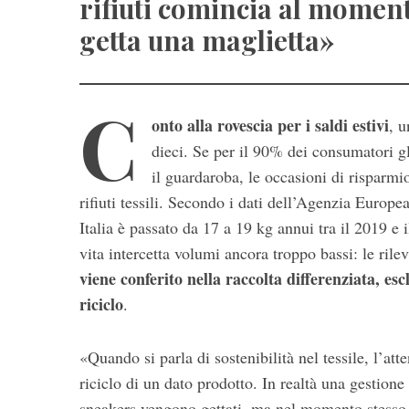
rifiuti comincia al moment
getta una maglietta»
C
onto alla rovescia per i saldi estivi
, u
dieci. Se per il 90% dei consumatori g
il guardaroba, le occasioni di risparmi
S
rifiuti tessili. Secondo i dati dell’Agenzia Euro
e
Italia è passato da 17 a 19 kg annui tra il 2019 e i
a
vita intercetta volumi ancora troppo bassi: le ril
r
viene conferito nella raccolta differenziata, es
c
h
riciclo
.
f
o
«Quando si parla di sostenibilità nel tessile, l’at
r
:
riciclo di un dato prodotto. In realtà una gestione
sneakers vengono gettati, ma nel momento stesso