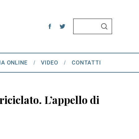
S
S
e
E
A
a
R
C
r
H
c
IA ONLINE
VIDEO
CONTATTI
h
f
o
r
 riciclato. L’appello di
: