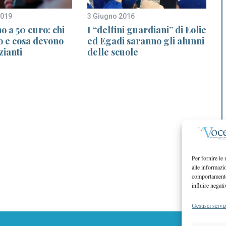
2019
3 Giugno 2016
2
no a 50 euro: chi
I “delfini guardiani” di Eolie
to e cosa devono
ed Egadi saranno gli alunni
zianti
delle scuole
Per fornire le
alle informazi
comportamento 
influire negati
Gestisci serviz