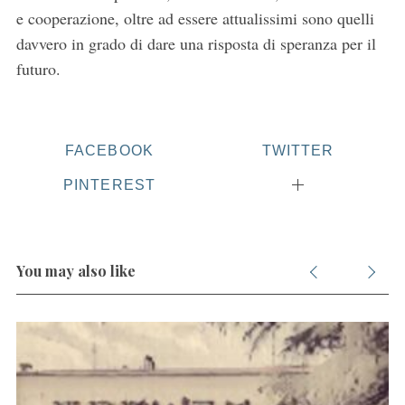
e cooperazione, oltre ad essere attualissimi sono quelli
davvero in grado di dare una risposta di speranza per il
futuro.
FACEBOOK
TWITTER
PINTEREST
S
e
a
r
c
You may also like
h
f
o
r
: