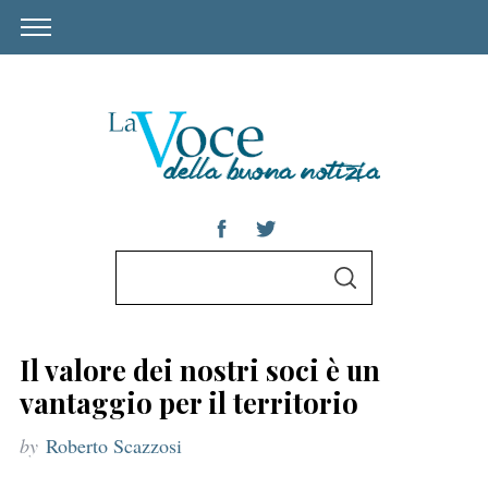
S
S
e
E
A
a
R
C
r
H
Il valore dei nostri soci è un
c
vantaggio per il territorio
h
by
Roberto Scazzosi
f
o