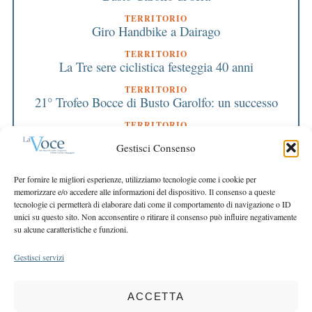
TERRITORIO
Giro Handbike a Dairago
TERRITORIO
La Tre sere ciclistica festeggia 40 anni
TERRITORIO
21° Trofeo Bocce di Busto Garolfo: un successo
TERRITORIO
Il gemellaggio con Senise
Gestisci Consenso
TERRITORIO
Un documentario per il nostro paese
Per fornire le migliori esperienze, utilizziamo tecnologie come i cookie per
memorizzare e/o accedere alle informazioni del dispositivo. Il consenso a queste
TERRITORIO
tecnologie ci permetterà di elaborare dati come il comportamento di navigazione o ID
La cena sociale di Ccr Insieme Ets alla festa
unici su questo sito. Non acconsentire o ritirare il consenso può influire negativamente
popolare di Olcella
su alcune caratteristiche e funzioni.
Gestisci servizi
ACCETTA
COPYRIGHT 2025 LA VOCE |
PRIVACY
&
COOKIE POLICY