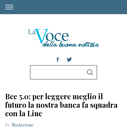
S
S
e
E
A
a
R
C
r
H
Bcc 5.0: per leggere meglio il
c
futuro la nostra banca fa squadra
h
con la Liuc
f
by
Redazione
o