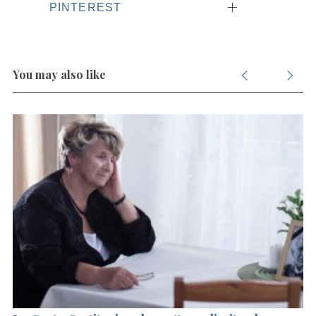
PINTEREST
You may also like
S
e
a
r
c
h
f
o
r
: