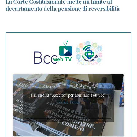
eri
La Corte Costituzionale mette un limite al
C
decurtamento della pensione di reversibilità
ri
Fai clic su "Accetto" per abilitare Youtube
Cookie Policy
ACCETTO