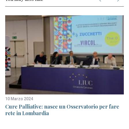
S
e
a
r
10 Marzo 2024
17
c
Cure Palliative: nasce un Osservatorio per fare
La
h
f
rete in Lombardia
de
o
r