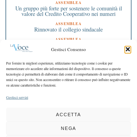
ASSEMBLEA
Un gruppo più forte per sostenere le comunità il
valore del Credito Cooperativo nei numeri
ASSEMBLEA
Rinnovato il collegio sindacale
ASSEMBLEA
Bilancio approvato all’unanimità e 2 milioni
Gestisci Consenso
destinati al territorio
EDITORIALE DIRETTORE
Per fornire le migliori esperienze, utilizziamo tecnologie come i cookie per
Crescere restando riconoscibili
memorizzare e/o accedere alle informazioni del dispositivo. Il consenso a queste
tecnologie ci permetterà di elaborare dati come il comportamento di navigazione o ID
EDITORIALE PRESIDENTE
unici su questo sito. Non acconsentire o ritirare il consenso può influire negativamente
Costruire futuro insieme
su alcune caratteristiche e funzioni.
Gestisci servizi
ACCETTA
COPYRIGHT 2025 LA VOCE |
PRIVACY
&
COOKIE POLICY
DIRETTORE RESPONSABILE:
CHIARA PORTA
| REDAZIONE & GRAFICA:
NEGA
EOIPSO.IT
| EDITORE:
BCC DI BUSTO GAROLFO E BUGUGGIATE
REGISTRAZIONE DEL TRIBUNALE DI MILANO N. 163 DEL 15 MARZO 2004