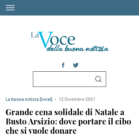
S
S
e
E
A
a
R
C
La buona notizia [local]
12 Dicembre 2021
r
H
c
Grande cena solidale di Natale a
h
Busto Arsizio: dove portare il cibo
f
che si vuole donare
o