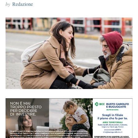
by
Redazione
r
: