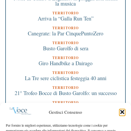
la musica
TERRITORIO
Arriva la “Galla Run Ten”
TERRITORIO
Canegrate: la Par CinquePuntoZero
TERRITORIO
Busto Garolfo di sera
TERRITORIO
Giro Handbike a Dairago
TERRITORIO
La Tre sere ciclistica festeggia 40 anni
TERRITORIO
21° Trofeo Bocce di Busto Garolfo: un successo
TERRITORIO
Il gemellaggio con Senise
Gestisci Consenso
TERRITORIO
Un documentario per il nostro paese
Per fornire le migliori esperienze, utilizziamo tecnologie come i cookie per
memorizzare e/o accedere alle informazioni del dispositivo. Il consenso a queste