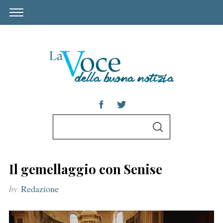
S
S
e
E
A
a
R
C
r
H
Il gemellaggio con Senise
c
by
Redazione
h
f
o