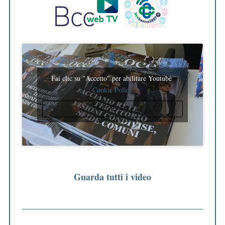
e
a
r
c
h
f
o
Fai clic su "Accetto" per abilitare Youtube
r
Cookie Policy
:
ACCETTO
Guarda tutti i video