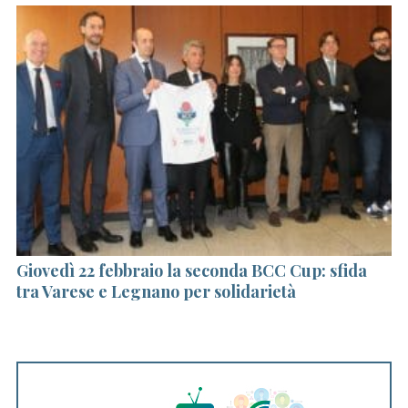
Giovedì 22 febbraio la seconda BCC Cup: sfida
S
tra Varese e Legnano per solidarietà
sc
l’
S