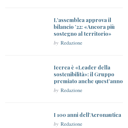
r
:
L’assemblea approva il
bilancio ’22: «Ancora più
sostegno al territorio»
by
Redazione
Iccrea è «Leader della
sostenibilità»: il Gruppo
premiato anche quest’anno
by
Redazione
I 100 anni dell’Aeronautica
by
Redazione