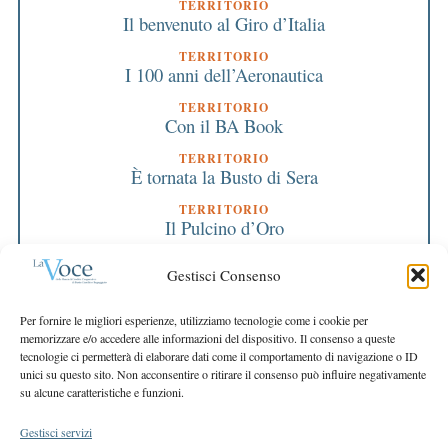
TERRITORIO
Il benvenuto al Giro d’Italia
TERRITORIO
I 100 anni dell’Aeronautica
TERRITORIO
Con il BA Book
TERRITORIO
È tornata la Busto di Sera
TERRITORIO
Il Pulcino d’Oro
TERRITORIO
Gestisci Consenso
Tutti per il padel
TERRITORIO
Per fornire le migliori esperienze, utilizziamo tecnologie come i cookie per
La Dairago Spring Run
memorizzare e/o accedere alle informazioni del dispositivo. Il consenso a queste
tecnologie ci permetterà di elaborare dati come il comportamento di navigazione o ID
ASSOCIAZIONE CCR
unici su questo sito. Non acconsentire o ritirare il consenso può influire negativamente
Il CCR tra natura e spettacoli
su alcune caratteristiche e funzioni.
Gestisci servizi