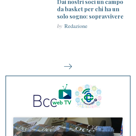
Dai nostri soci un campo
da basket per chi ha un
solo sogno: sopravvivere
by
Redazione
P
a
g
i
n
a
z
S
i
e
a
o
r