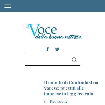
S
S
e
E
A
a
R
C
r
H
Il monito di Confindustria
c
Varese: prestiti alle
h
imprese in leggero calo
f
by
Redazione
o