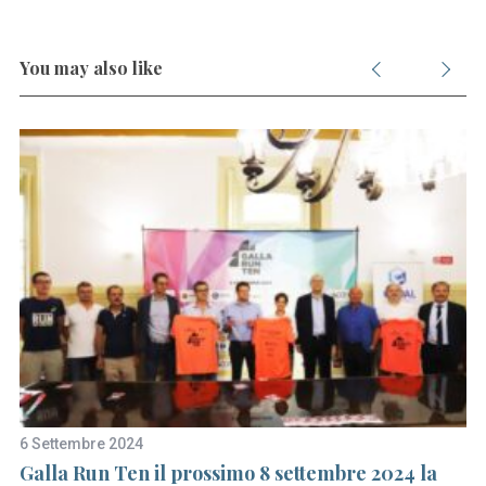
You may also like
S
e
a
r
c
h
6 Settembre 2024
26
f
Galla Run Ten il prossimo 8 settembre 2024 la
Ta
o