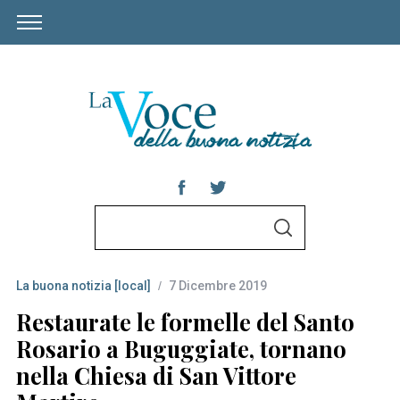
S
S
e
E
A
a
R
C
La buona notizia [local]
7 Dicembre 2019
r
H
c
Restaurate le formelle del Santo
h
Rosario a Buguggiate, tornano
f
nella Chiesa di San Vittore
o