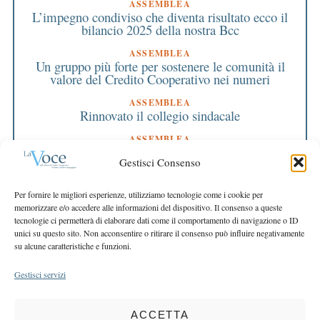
ASSEMBLEA
L’impegno condiviso che diventa risultato ecco il
bilancio 2025 della nostra Bcc
ASSEMBLEA
Un gruppo più forte per sostenere le comunità il
valore del Credito Cooperativo nei numeri
ASSEMBLEA
Rinnovato il collegio sindacale
ASSEMBLEA
Bilancio approvato all’unanimità e 2 milioni
Gestisci Consenso
destinati al territorio
EDITORIALE DIRETTORE
Per fornire le migliori esperienze, utilizziamo tecnologie come i cookie per
Crescere restando riconoscibili
memorizzare e/o accedere alle informazioni del dispositivo. Il consenso a queste
tecnologie ci permetterà di elaborare dati come il comportamento di navigazione o ID
EDITORIALE PRESIDENTE
unici su questo sito. Non acconsentire o ritirare il consenso può influire negativamente
Costruire futuro insieme
su alcune caratteristiche e funzioni.
Gestisci servizi
ACCETTA
COPYRIGHT 2025 LA VOCE |
PRIVACY
&
COOKIE POLICY