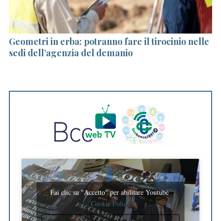
f
o
r
:
Geometri in erba: potranno fare il tirocinio nelle
12
sedi dell’agenzia del demanio
V
Fai clic su "Accetto" per abilitare Youtube
Cookie Policy