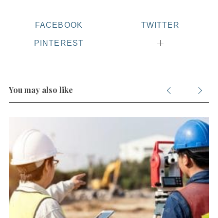
FACEBOOK
TWITTER
PINTEREST
You may also like
S
e
a
r
c
h