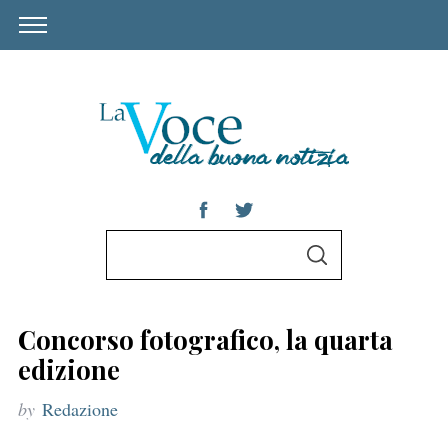
S
S
e
E
A
a
R
C
r
H
Concorso fotografico, la quarta
c
edizione
h
by
Redazione
f
o