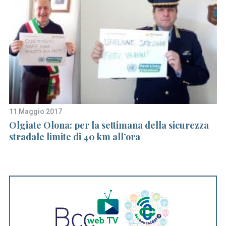
r
c
h
f
o
r
:
11 Maggio 2017
20
e
Olgiate Olona: per la settimana della sicurezza
La
stradale limite di 40 km all’ora
A