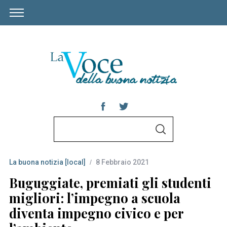
S
S
e
E
A
a
R
C
La buona notizia [local]
8 Febbraio 2021
r
H
c
Buguggiate, premiati gli studenti
h
migliori: l’impegno a scuola
f
diventa impegno civico e per
o