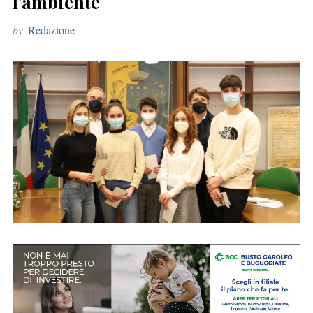
l’ambiente
r
by
Redazione
: