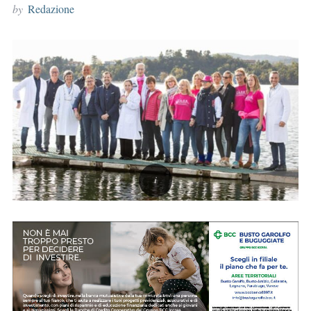
by
Redazione
r
: