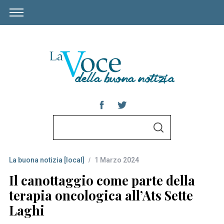
S
S
e
E
A
a
R
C
La buona notizia [local]
1 Marzo 2024
r
H
c
Il canottaggio come parte della
h
terapia oncologica all’Ats Sette
f
Laghi
o