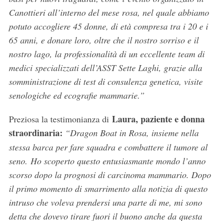
Canottieri all’interno del mese rosa, nel quale abbiamo
potuto accogliere 45 donne, di età compresa tra i 20 e i
65 anni, e donare loro, oltre che il nostro sorriso e il
nostro lago, la professionalità di un eccellente team di
S
e
medici specializzati dell’ASST Sette Laghi, grazie alla
a
somministrazione di test di consulenza genetica, visite
r
senologiche ed ecografie mammarie.”
c
h
Laura, paziente e donna
Preziosa la testimonianza di
f
straordinaria:
“Dragon Boat in Rosa, insieme nella
o
r
stessa barca per fare squadra e combattere il tumore al
:
seno. Ho scoperto questo entusiasmante mondo l’anno
scorso dopo la prognosi di carcinoma mammario. Dopo
il primo momento di smarrimento alla notizia di questo
intruso che voleva prendersi una parte di me, mi sono
detta che dovevo tirare fuori il buono anche da questa