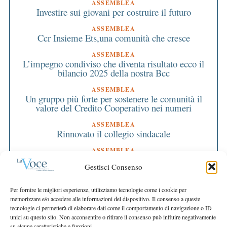
ASSEMBLEA
Investire sui giovani per costruire il futuro
ASSEMBLEA
Ccr Insieme Ets,una comunità che cresce
ASSEMBLEA
L’impegno condiviso che diventa risultato ecco il
bilancio 2025 della nostra Bcc
ASSEMBLEA
Un gruppo più forte per sostenere le comunità il
valore del Credito Cooperativo nei numeri
ASSEMBLEA
Rinnovato il collegio sindacale
ASSEMBLEA
Bilancio approvato all’unanimità e 2 milioni
Gestisci Consenso
destinati al territorio
EDITORIALE DIRETTORE
Per fornire le migliori esperienze, utilizziamo tecnologie come i cookie per
Crescere restando riconoscibili
memorizzare e/o accedere alle informazioni del dispositivo. Il consenso a queste
tecnologie ci permetterà di elaborare dati come il comportamento di navigazione o ID
EDITORIALE PRESIDENTE
unici su questo sito. Non acconsentire o ritirare il consenso può influire negativamente
Costruire futuro insieme
su alcune caratteristiche e funzioni.