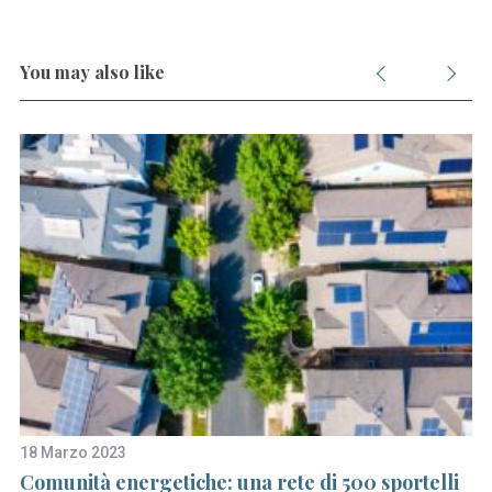
S
e
You may also like
a
r
c
h
f
o
r
:
18 Marzo 2023
26
Comunità energetiche: una rete di 500 sportelli
“