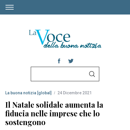
S
S
e
E
A
a
R
C
La buona notizia [global]
24 Dicembre 2021
r
H
c
Il Natale solidale aumenta la
h
fiducia nelle imprese che lo
f
sostengono
o