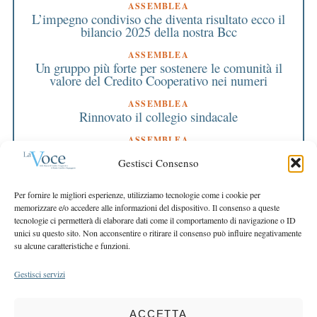
ASSEMBLEA
L’impegno condiviso che diventa risultato ecco il
bilancio 2025 della nostra Bcc
ASSEMBLEA
Un gruppo più forte per sostenere le comunità il
valore del Credito Cooperativo nei numeri
ASSEMBLEA
Rinnovato il collegio sindacale
ASSEMBLEA
Bilancio approvato all’unanimità e 2 milioni
Gestisci Consenso
destinati al territorio
EDITORIALE DIRETTORE
Per fornire le migliori esperienze, utilizziamo tecnologie come i cookie per
Crescere restando riconoscibili
memorizzare e/o accedere alle informazioni del dispositivo. Il consenso a queste
tecnologie ci permetterà di elaborare dati come il comportamento di navigazione o ID
EDITORIALE PRESIDENTE
unici su questo sito. Non acconsentire o ritirare il consenso può influire negativamente
Costruire futuro insieme
su alcune caratteristiche e funzioni.
Gestisci servizi
ACCETTA
COPYRIGHT 2025 LA VOCE |
PRIVACY
&
COOKIE POLICY