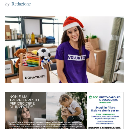
by
Redazione
r
: