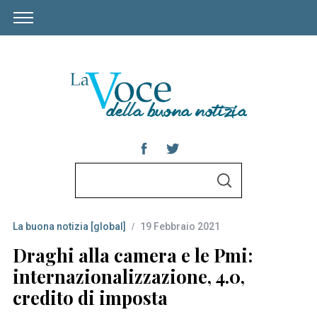
S
S
e
E
A
a
R
C
La buona notizia [global]
19 Febbraio 2021
r
H
c
Draghi alla camera e le Pmi:
h
internazionalizzazione, 4.0,
f
credito di imposta
o