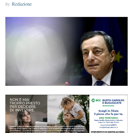
by
Redazione
r
: