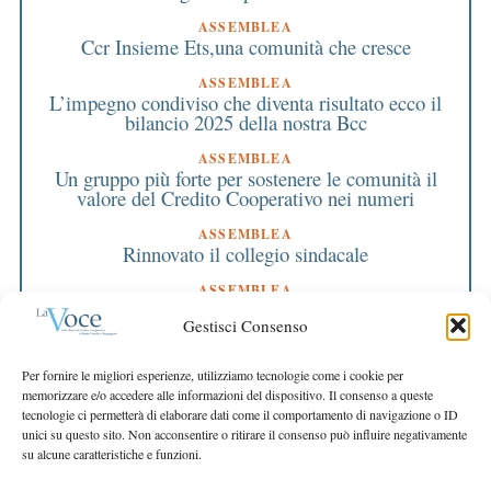
ASSEMBLEA
Ccr Insieme Ets,una comunità che cresce
ASSEMBLEA
L’impegno condiviso che diventa risultato ecco il
bilancio 2025 della nostra Bcc
ASSEMBLEA
Un gruppo più forte per sostenere le comunità il
valore del Credito Cooperativo nei numeri
ASSEMBLEA
Rinnovato il collegio sindacale
ASSEMBLEA
Bilancio approvato all’unanimità e 2 milioni
Gestisci Consenso
destinati al territorio
EDITORIALE DIRETTORE
Per fornire le migliori esperienze, utilizziamo tecnologie come i cookie per
Crescere restando riconoscibili
memorizzare e/o accedere alle informazioni del dispositivo. Il consenso a queste
tecnologie ci permetterà di elaborare dati come il comportamento di navigazione o ID
EDITORIALE PRESIDENTE
unici su questo sito. Non acconsentire o ritirare il consenso può influire negativamente
Costruire futuro insieme
su alcune caratteristiche e funzioni.