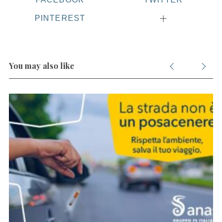
PINTEREST
You may also like
S
e
a
r
c
h
f