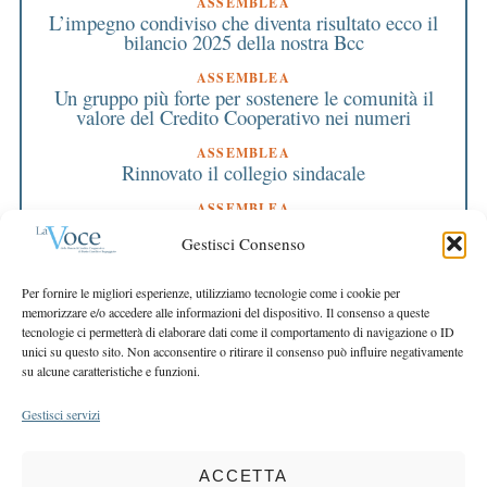
ASSEMBLEA
L’impegno condiviso che diventa risultato ecco il
bilancio 2025 della nostra Bcc
ASSEMBLEA
Un gruppo più forte per sostenere le comunità il
valore del Credito Cooperativo nei numeri
ASSEMBLEA
Rinnovato il collegio sindacale
ASSEMBLEA
Bilancio approvato all’unanimità e 2 milioni
Gestisci Consenso
destinati al territorio
EDITORIALE DIRETTORE
Per fornire le migliori esperienze, utilizziamo tecnologie come i cookie per
Crescere restando riconoscibili
memorizzare e/o accedere alle informazioni del dispositivo. Il consenso a queste
tecnologie ci permetterà di elaborare dati come il comportamento di navigazione o ID
EDITORIALE PRESIDENTE
unici su questo sito. Non acconsentire o ritirare il consenso può influire negativamente
Costruire futuro insieme
su alcune caratteristiche e funzioni.
Gestisci servizi
ACCETTA
COPYRIGHT 2025 LA VOCE |
PRIVACY
&
COOKIE POLICY