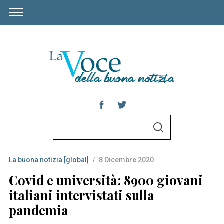
S
S
e
E
A
a
R
C
La buona notizia [global]
8 Dicembre 2020
r
H
c
Covid e università: 8900 giovani
h
italiani intervistati sulla
f
pandemia
o