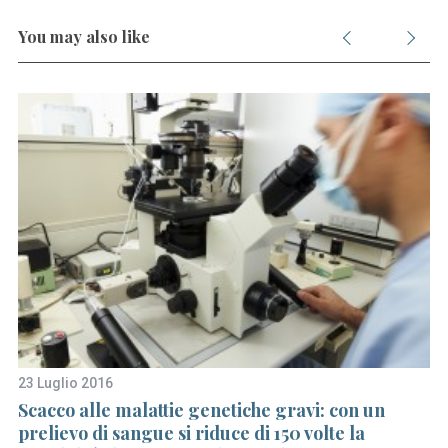
You may also like
23 Luglio 2016
11
on
Scacco alle malattie genetiche gravi: con un
C
prelievo di sangue si riduce di 150 volte la
ci