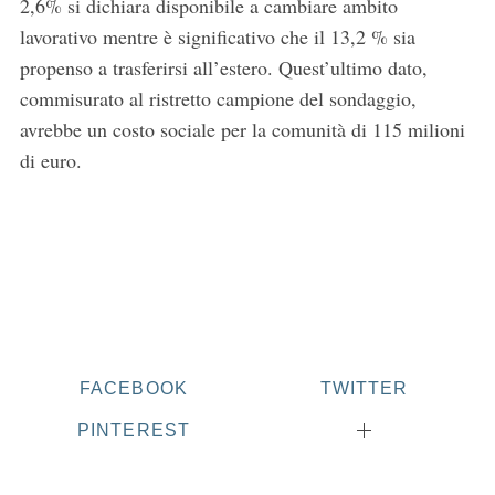
2,6% si dichiara disponibile a cambiare ambito
r
lavorativo mentre è significativo che il 13,2 % sia
c
propenso a trasferirsi all’estero. Quest’ultimo dato,
h
f
commisurato al ristretto campione del sondaggio,
o
avrebbe un costo sociale per la comunità di 115 milioni
r
di euro.
:
FACEBOOK
TWITTER
PINTEREST