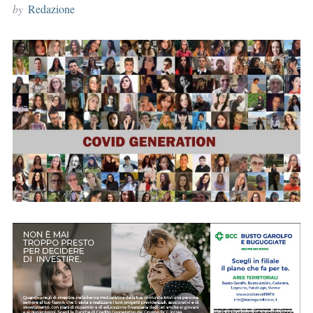
by
Redazione
r
: