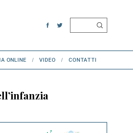
S
S
e
E
A
a
R
C
r
H
c
IA ONLINE
VIDEO
CONTATTI
h
f
o
r
ell’infanzia
: