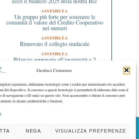
ecco il bilancio 2025 della nostra Bcc
economia cooperativa e
responsabile
ASSEMBLEA
Un gruppo più forte per sostenere le
comunità il valore del Credito Cooperativo
nei numeri
ASSEMBLEA
Rinnovato il collegio sindacale
ASSEMBLEA
Bilancio approvato all’unanimità e 2
milioni destinati al territorio
Gestisci Consenso
EDITORIALE DIRETTORE
Crescere restando riconoscibili
 migliori esperienze, utilizziamo tecnologie come i cookie per memorizzare e/o accedere
oni del dispositivo. Il consenso a queste tecnologie ci permetterà di elaborare dati come il
EDITORIALE PRESIDENTE
Costruire futuro insieme
di navigazione o ID unici su questo sito. Non acconsentire o ritirare il consenso può
vamente su alcune caratteristiche e funzioni.
i
BACK TO TOP
TTA
NEGA
VISUALIZZA PREFERENZE