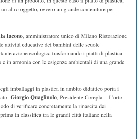
ione di un prodotto, in questo caso il piatto di plastica,
n un altro oggetto, ovvero un grande contenitore per
la Iacono
, amministratore unico di Milano Ristorazione
 le attività educative dei bambini delle scuole
ante azione ecologica trasformando i piatti di plastica
o e in armonia con le esigenze ambientali di una grande
degli imballaggi in plastica in ambito didattico porta i
Giorgio Quagliuolo
neato
, Presidente Corepla -. L’orto
 modo di verificare concretamente la rinascita dei
ima in classifica tra le grandi città italiane nella