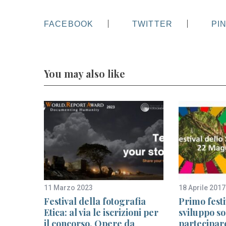
FACEBOOK
TWITTER
PI
You may also like
11 Marzo 2023
18 Aprile 2017
oggi
Festival della fotografia
Primo festi
no
Etica: al via le iscrizioni per
sviluppo so
il concorso. Opere da
partecipar