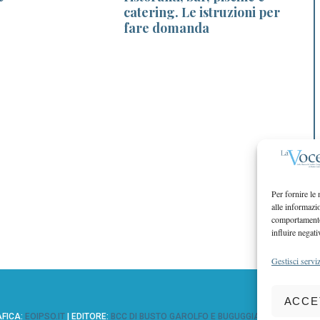
catering. Le istruzioni per
fare domanda
Per fornire le
alle informazi
comportamento 
influire negati
Gestisci serviz
ACCE
AFICA:
EOIPSO.IT
| EDITORE:
BCC DI BUSTO GAROLFO E BUGUGGIATE