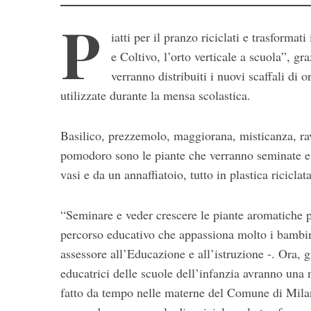
P
iatti per il pranzo riciclati e trasformat
e Coltivo, l’orto verticale a scuola”, gr
verranno distribuiti i nuovi scaffali di o
utilizzate durante la mensa scolastica.
Basilico, prezzemolo, maggiorana, misticanza, rava
S
e
pomodoro sono le piante che verranno seminate e 
a
vasi e da un annaffiatoio, tutto in plastica riciclata
r
c
“Seminare e veder crescere le piante aromatiche
h
f
percorso educativo che appassiona molto i bambini
o
assessore all’Educazione e all’istruzione -. Ora, gr
r
educatrici delle scuole dell’infanzia avranno una 
:
fatto da tempo nelle materne del Comune di Milan