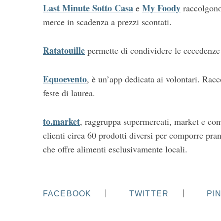
Last Minute Sotto Casa
My Foody
e
raccolgono
merce in scadenza a prezzi scontati.
Ratatouille
permette di condividere le eccedenze c
Equoevento
, è un’app dedicata ai volontari. Rac
feste di laurea.
to.market
, raggruppa supermercati, market e co
clienti circa 60 prodotti diversi per comporre pra
che offre alimenti esclusivamente locali.
FACEBOOK
TWITTER
PI