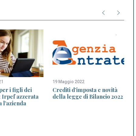
21
19 Maggio 2022
1
per i figli dei
Crediti d’imposta e novità
 Irpef azzerata
della legge di Bilancio 2022
e
a l’azienda
1