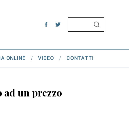
S
S
e
E
A
a
R
C
r
H
c
IA ONLINE
VIDEO
CONTATTI
h
f
o
r
o ad un prezzo
: