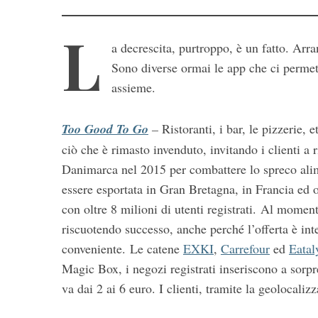
L
a decrescita, purtroppo, è un fatto. Arra
Sono diverse ormai le app che ci permet
assieme.
Too Good To Go
–
Ristoranti, i bar, le pizzerie,
ciò che è rimasto invenduto, invitando i clienti a r
S
Danimarca nel 2015 per combattere lo spreco alim
e
a
essere esportata in Gran Bretagna, in Francia ed o
r
con oltre 8 milioni di utenti registrati. Al momen
c
riscuotendo successo, anche perché l’offerta è in
h
conveniente. Le catene
EXKI
,
Carrefour
ed
Eatal
f
o
Magic Box, i negozi registrati inseriscono a sorpr
r
va dai 2 ai 6 euro. I clienti, tramite la geolocaliz
: