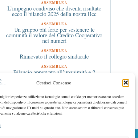
ASSEMBLEA
L’impegno condiviso che diventa risultato
ecco il bilancio 2025 della nostra Bcc
ASSEMBLEA
Un gruppo più forte per sostenere le
comunità il valore del Credito Cooperativo
nei numeri
ASSEMBLEA
Rinnovato il collegio sindacale
ASSEMBLEA
Bilancio approvato all’unanimità e 2
milioni destinati al territorio
Gestisci Consenso
EDITORIALE DIRETTORE
Crescere restando riconoscibili
 migliori esperienze, utilizziamo tecnologie come i cookie per memorizzare e/o accedere
oni del dispositivo. Il consenso a queste tecnologie ci permetterà di elaborare dati come il
EDITORIALE PRESIDENTE
Costruire futuro insieme
di navigazione o ID unici su questo sito. Non acconsentire o ritirare il consenso può
vamente su alcune caratteristiche e funzioni.
i