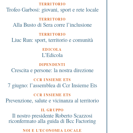
TERRITORIO
Trofeo Garbosi: giovani, sport e rete locale
TERRITORIO
Alla Busto di Sera corre l’inclusione
TERRITORIO
Liuc Run: sport, territorio e comunità
EDICOLA
L’Edicola
DIPENDENTI
Crescita e persone: la nostra direzione
CCR INSIEME ETS
8 Aprile 2023
16 Marzo 2020
7 giugno: l’assemblea di Ccr Insieme Ets
Le Bcc vanno incontro alle
Coronavirus: bando da
sigenze di circolante e il
milioni di euro dall’U
CCR INSIEME ETS
Prevenzione, salute e vicinanza al territorio
mercato le premia: utile da
le aziende che posson
,5 milioni per Bcc
aiutare in questa crisi
IL GRUPPO
Factoring
Il nostro presidente Roberto Scazzosi
riconfermato alla guida di Bcc Factoring
NOI E L'ECONOMIA LOCALE