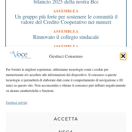
bilancio 2025 della nostra Bcc
ASSEMBLEA
Un gruppo più forte per sostenere le comunità il
valore del Credito Cooperativo nei numeri
ASSEMBLEA
Rinnovato il collegio sindacale
ASSEMBLEA
Bilancio approvato all’unanimità e 2 milioni
Gestisci Consenso
destinati al territorio
EDITORIALE DIRETTORE
Per fornire le migliori esperienze, utilizziamo tecnologie come i cookie per
Crescere restando riconoscibili
memorizzare e/o accedere alle informazioni del dispositivo. Il consenso a queste
tecnologie ci permetterà di elaborare dati come il comportamento di navigazione o ID
EDITORIALE PRESIDENTE
unici su questo sito. Non acconsentire o ritirare il consenso può influire negativamente
Costruire futuro insieme
su alcune caratteristiche e funzioni.
Gestisci servizi
ACCETTA
COPYRIGHT 2025 LA VOCE |
PRIVACY
&
COOKIE POLICY
DIRETTORE RESPONSABILE:
CHIARA PORTA
| REDAZIONE & GRAFICA: