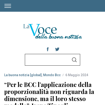
S
S
e
E
A
a
R
C
La buona notizia [global]
,
Mondo Bcc
6 Maggio 2024
r
H
c
“Per le BCC l’applicazione della
h
proporzionalità non riguarda la
f
dimensione, ma il loro stesso
o