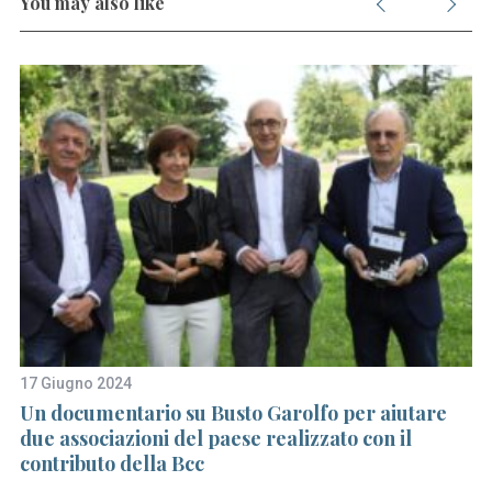
You may also like
S
e
a
r
c
h
f
o
r
:
17 Giugno 2024
10
in
Un documentario su Busto Garolfo per aiutare
In
due associazioni del paese realizzato con il
de
contributo della Bcc
g