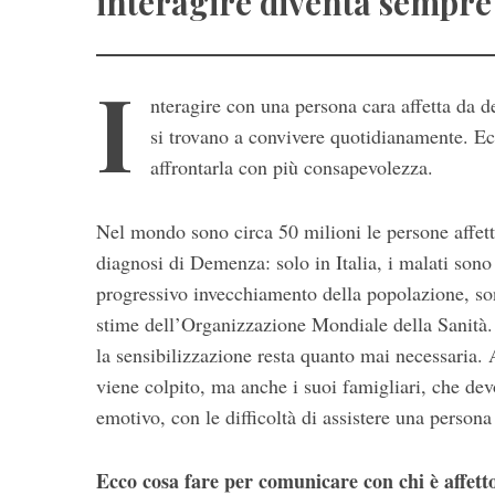
interagire diventa sempre
I
nteragire con una persona cara affetta da 
si trovano a convivere quotidianamente. Ecco
affrontarla con più consapevolezza.
Nel mondo sono circa 50 milioni le persone affet
diagnosi di Demenza: solo in Italia, i malati son
progressivo invecchiamento della popolazione, sono
stime dell’Organizzazione Mondiale della Sanità. 
S
la sensibilizzazione resta quanto mai necessaria. 
e
viene colpito, ma anche i suoi famigliari, che devo
a
emotivo, con le difficoltà di assistere una person
r
c
h
Ecco cosa fare per comunicare con chi è affet
f