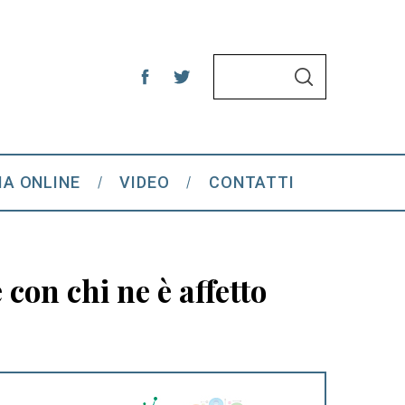
S
S
e
E
A
a
R
C
r
H
c
IA ONLINE
VIDEO
CONTATTI
h
f
o
r
on chi ne è affetto
: