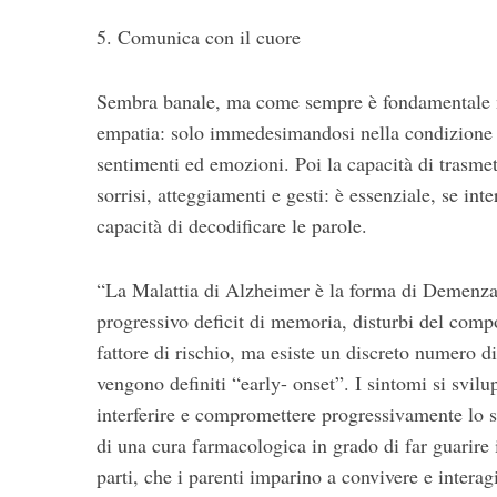
5. Comunica con il cuore
Sembra banale, ma come sempre è fondamentale met
empatia: solo immedesimandosi nella condizione d
sentimenti ed emozioni. Poi la capacità di trasmett
sorrisi, atteggiamenti e gesti: è essenziale, se i
capacità di decodificare le parole.
“La Malattia di Alzheimer è la forma di Demenza p
progressivo deficit di memoria, disturbi del compo
fattore di rischio, ma esiste un discreto numero d
vengono definiti “early- onset”. I sintomi si svi
interferire e compromettere progressivamente lo s
di una cura farmacologica in grado di far guarire i
parti, che i parenti imparino a convivere e intera