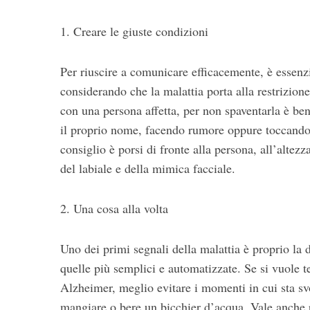
o
r
1. Creare le giuste condizioni
:
Per riuscire a comunicare efficacemente, è essenz
considerando che la malattia porta alla restrizion
con una persona affetta, per non spaventarla è ben
il proprio nome, facendo rumore oppure toccandol
consiglio è porsi di fronte alla persona, all’altezz
del labiale e della mimica facciale.
2. Una cosa alla volta
Uno dei primi segnali della malattia è proprio la 
quelle più semplici e automatizzate. Se si vuole t
Alzheimer, meglio evitare i momenti in cui sta sv
mangiare o bere un bicchier d’acqua. Vale anche p