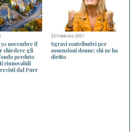
5
25 Febbraio 2021
1
 30 novembre il
Sgravi contributivi per
r chiedere gli
assunzioni donne: chi ne ha
 fondo perduto
diritto
i rinnovabili
previsti dal Pnrr