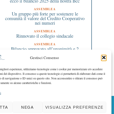
ecco il bilancio 2025 della nostra Bcc
ASSEMBLEA
Un gruppo più forte per sostenere le
comunità il valore del Credito Cooperativo
nei numeri
ASSEMBLEA
Rinnovato il collegio sindacale
ASSEMBLEA
Bilancio approvato all’unanimità e 2
milioni destinati al territorio
Gestisci Consenso
EDITORIALE DIRETTORE
Crescere restando riconoscibili
 migliori esperienze, utilizziamo tecnologie come i cookie per memorizzare e/o accedere
oni del dispositivo. Il consenso a queste tecnologie ci permetterà di elaborare dati come il
EDITORIALE PRESIDENTE
Costruire futuro insieme
di navigazione o ID unici su questo sito. Non acconsentire o ritirare il consenso può
vamente su alcune caratteristiche e funzioni.
i
BACK TO TOP
TTA
NEGA
VISUALIZZA PREFERENZE