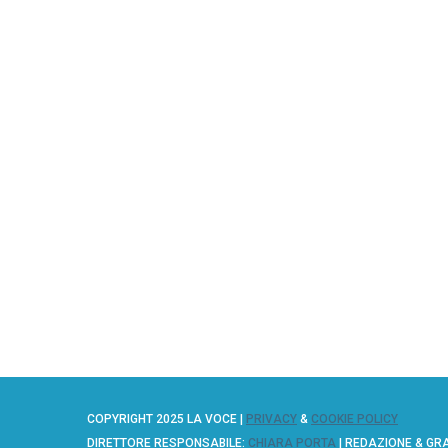
COPYRIGHT 2025 LA VOCE |
PRIVACY
&
COOKIE POLICY
DIRETTORE RESPONSABILE:
CHIARA PORTA
| REDAZIONE & GR