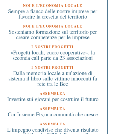
NOI E L'ECONOMIA LOCALE
Sempre a fianco delle nostre imprese per
favorire la crescita del territorio
NOI E L'ECONOMIA LOCALE
Sosteniamo formazione sul territorio per
creare competenze per le imprese
7 Ottobre 2016
5 Novembre 2020
A Milano nascono le
Invito a costruire una
I NOSTRI PROGETTI
biblioteche a cielo aperto
finanza del bene com
«Progetti locali, cuore cooperativo»: la
seconda call parte da 23 associazioni
dall’Arcivescovo di Mi
I NOSTRI PROGETTI
Dalla memoria locale a un’azione di
sistema il libro sulle vittime innocenti fa
rete tra le Bcc
ASSEMBLEA
Investire sui giovani per costruire il futuro
ASSEMBLEA
Ccr Insieme Ets,una comunità che cresce
ASSEMBLEA
L’impegno condiviso che diventa risultato