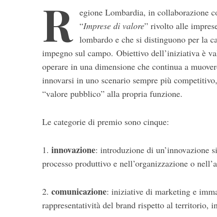
R
egione Lombardia, in collaborazione
“
Imprese di valore
” rivolto alle impre
lombardo e che si distinguono per la ca
impegno sul campo. Obiettivo dell’iniziativa è valo
operare in una dimensione che continua a muovere 
innovarsi in uno scenario sempre più competitivo, a
“valore pubblico” alla propria funzione.
S
e
a
Le categorie di premio sono cinque:
r
c
innovazione
1.
: introduzione di un’innovazione si
h
f
processo produttivo e nell’organizzazione o nell’a
o
r
comunicazione
2.
: iniziative di marketing e imma
:
rappresentatività del brand rispetto al territorio, 