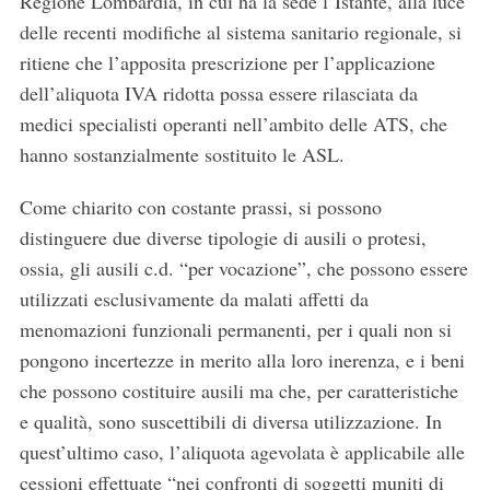
Regione Lombardia, in cui ha la sede l’Istante, alla luce
delle recenti modifiche al sistema sanitario regionale, si
ritiene che l’apposita prescrizione per l’applicazione
dell’aliquota IVA ridotta possa essere rilasciata da
medici specialisti operanti nell’ambito delle ATS, che
hanno sostanzialmente sostituito le ASL.
Come chiarito con costante prassi, si possono
distinguere due diverse tipologie di ausili o protesi,
ossia, gli ausili c.d. “per vocazione”, che possono essere
utilizzati esclusivamente da malati affetti da
menomazioni funzionali permanenti, per i quali non si
pongono incertezze in merito alla loro inerenza, e i beni
che possono costituire ausili ma che, per caratteristiche
S
e qualità, sono suscettibili di diversa utilizzazione. In
e
a
quest’ultimo caso, l’aliquota agevolata è applicabile alle
r
cessioni effettuate “nei confronti di soggetti muniti di