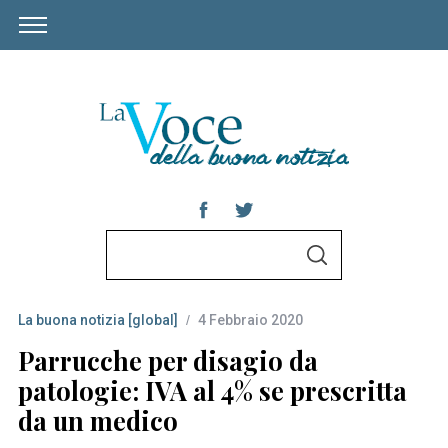
S
S
e
E
A
a
R
C
La buona notizia [global]
4 Febbraio 2020
r
H
c
Parrucche per disagio da
h
patologie: IVA al 4% se prescritta
f
da un medico
o