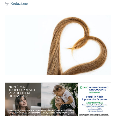
by
Redazione
r
: