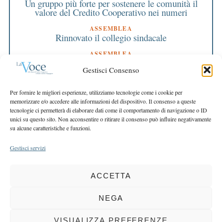
Un gruppo più forte per sostenere le comunità il
valore del Credito Cooperativo nei numeri
ASSEMBLEA
Rinnovato il collegio sindacale
ASSEMBLEA
Bilancio approvato all’unanimità e 2 milioni
Gestisci Consenso
destinati al territorio
EDITORIALE DIRETTORE
Per fornire le migliori esperienze, utilizziamo tecnologie come i cookie per
Crescere restando riconoscibili
memorizzare e/o accedere alle informazioni del dispositivo. Il consenso a queste
tecnologie ci permetterà di elaborare dati come il comportamento di navigazione o ID
EDITORIALE PRESIDENTE
unici su questo sito. Non acconsentire o ritirare il consenso può influire negativamente
Costruire futuro insieme
su alcune caratteristiche e funzioni.
Gestisci servizi
ACCETTA
COPYRIGHT 2025 LA VOCE |
PRIVACY
&
COOKIE POLICY
DIRETTORE RESPONSABILE:
CHIARA PORTA
| REDAZIONE & GRAFICA:
NEGA
EOIPSO.IT
| EDITORE:
BCC DI BUSTO GAROLFO E BUGUGGIATE
REGISTRAZIONE DEL TRIBUNALE DI MILANO N. 163 DEL 15 MARZO 2004
VISUALIZZA PREFERENZE