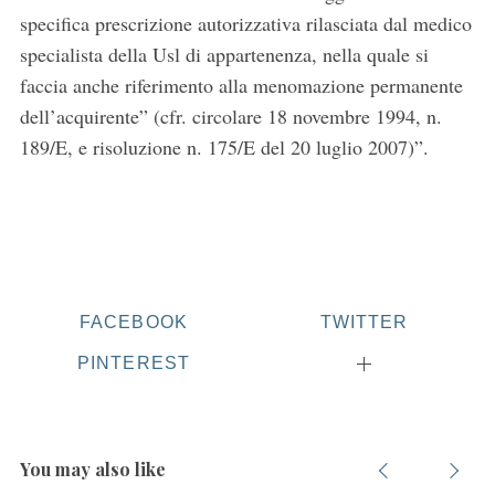
c
specifica prescrizione autorizzativa rilasciata dal medico
h
specialista della Usl di appartenenza, nella quale si
f
o
faccia anche riferimento alla menomazione permanente
r
dell’acquirente” (cfr. circolare 18 novembre 1994, n.
:
189/E, e risoluzione n. 175/E del 20 luglio 2007)”.
FACEBOOK
TWITTER
PINTEREST
You may also like