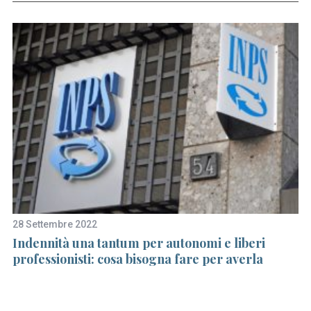
28 Settembre 2022
6 
Indennità una tantum per autonomi e liberi
I 
professionisti: cosa bisogna fare per averla
in
i