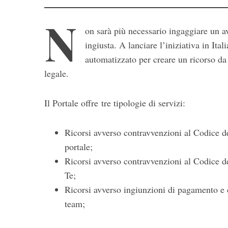
N
on sarà più necessario ingaggiare un av
ingiusta. A lanciare l’iniziativa in Itali
automatizzato per creare un ricorso da
legale.
S
Il Portale offre tre tipologie di servizi:
e
a
Ricorsi avverso contravvenzioni al Codice de
r
portale;
c
h
Ricorsi avverso contravvenzioni al Codice del
f
Te;
o
Ricorsi avverso ingiunzioni di pagamento e c
r
team;
: