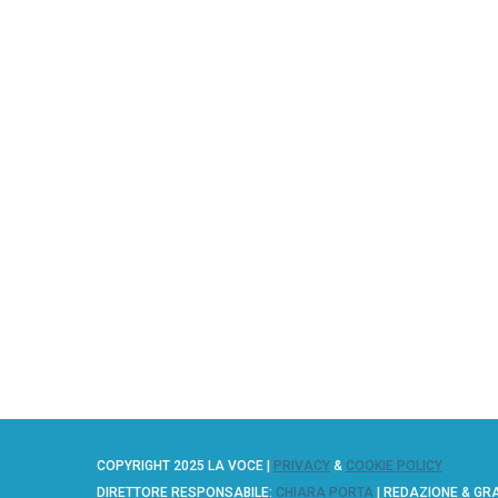
COPYRIGHT 2025 LA VOCE |
PRIVACY
&
COOKIE POLICY
DIRETTORE RESPONSABILE:
CHIARA PORTA
| REDAZIONE & GR