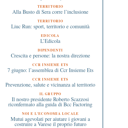
TERRITORIO
Alla Busto di Sera corre l’inclusione
TERRITORIO
Liuc Run: sport, territorio e comunità
EDICOLA
L’Edicola
DIPENDENTI
Crescita e persone: la nostra direzione
8 Agosto 2024
29 Luglio 2020
CCR INSIEME ETS
La desertificazione
Assemblee dei soci: si 
7 giugno: l’assemblea di Ccr Insieme Ets
bancaria produce “effetti
a farle in presenza. Le
diretti sulla permanenza
regole da rispettare.
CCR INSIEME ETS
Prevenzione, salute e vicinanza al territorio
delle persone e delle
imprese sui territori. Le Bcc
IL GRUPPO
sono l’unica presenza
Il nostro presidente Roberto Scazzosi
bancaria in 740 Comuni”,
riconfermato alla guida di Bcc Factoring
Augusto dell’Erba
NOI E L'ECONOMIA LOCALE
Mutui agevolati per aiutare i giovani a
costruire a Varese il proprio futuro