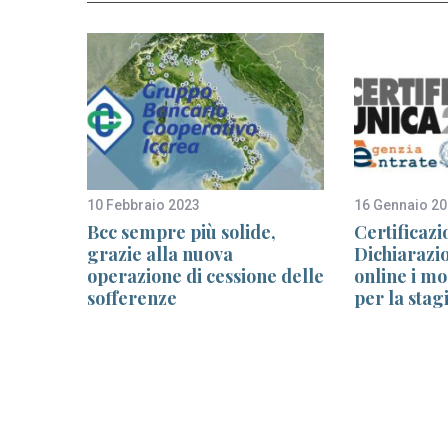
10 Febbraio 2023
16 Gennaio 2
l
Bcc sempre più solide,
Certificazi
uolo
grazie alla nuova
Dichiarazi
e della
operazione di cessione delle
online i mod
sofferenze
per la stag