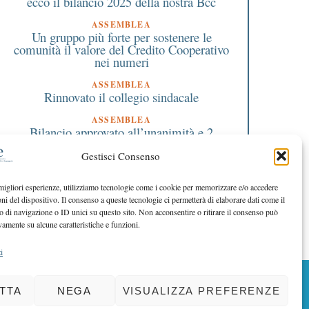
ecco il bilancio 2025 della nostra Bcc
ASSEMBLEA
Un gruppo più forte per sostenere le
comunità il valore del Credito Cooperativo
nei numeri
ASSEMBLEA
Rinnovato il collegio sindacale
ASSEMBLEA
Bilancio approvato all’unanimità e 2
milioni destinati al territorio
Gestisci Consenso
EDITORIALE DIRETTORE
Crescere restando riconoscibili
 migliori esperienze, utilizziamo tecnologie come i cookie per memorizzare e/o accedere
oni del dispositivo. Il consenso a queste tecnologie ci permetterà di elaborare dati come il
EDITORIALE PRESIDENTE
Costruire futuro insieme
di navigazione o ID unici su questo sito. Non acconsentire o ritirare il consenso può
vamente su alcune caratteristiche e funzioni.
i
BACK TO TOP
TTA
NEGA
VISUALIZZA PREFERENZE