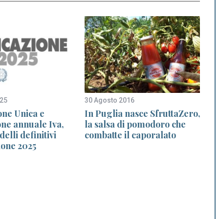
025
30 Agosto 2016
2
one Unica e
In Puglia nasce SfruttaZero,
one annuale Iva,
la salsa di pomodoro che
elli definitivi
combatte il caporalato
ione 2025