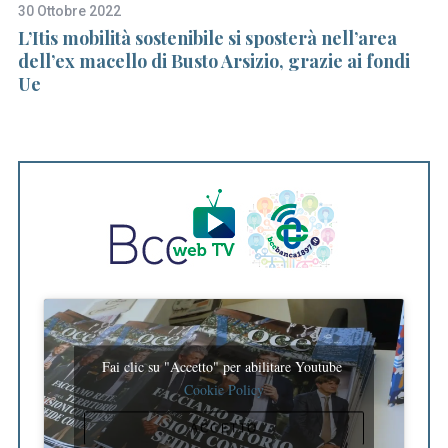
30 Ottobre 2022
3 
L’Itis mobilità sostenibile si sposterà nell’area
Pa
dell’ex macello di Busto Arsizio, grazie ai fondi
Sa
Ue
Fai clic su "Accetto" per abilitare Youtube
Cookie Policy
ACCETTO