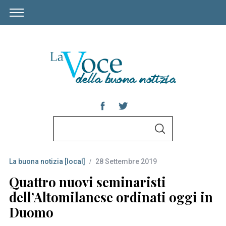
S
S
e
E
A
a
R
C
La buona notizia [local]
28 Settembre 2019
r
H
c
Quattro nuovi seminaristi
h
dell’Altomilanese ordinati oggi in
f
Duomo
o