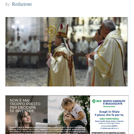
by
Redazione
r
: