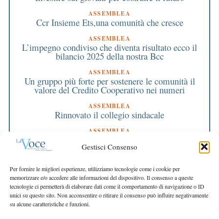
ASSEMBLEA
Ccr Insieme Ets,una comunità che cresce
ASSEMBLEA
L’impegno condiviso che diventa risultato ecco il
bilancio 2025 della nostra Bcc
ASSEMBLEA
Un gruppo più forte per sostenere le comunità il
valore del Credito Cooperativo nei numeri
ASSEMBLEA
Rinnovato il collegio sindacale
ASSEMBLEA
Bilancio approvato all’unanimità e 2 milioni
Gestisci Consenso
destinati al territorio
EDITORIALE DIRETTORE
Per fornire le migliori esperienze, utilizziamo tecnologie come i cookie per
Crescere restando riconoscibili
memorizzare e/o accedere alle informazioni del dispositivo. Il consenso a queste
tecnologie ci permetterà di elaborare dati come il comportamento di navigazione o ID
EDITORIALE PRESIDENTE
unici su questo sito. Non acconsentire o ritirare il consenso può influire negativamente
Costruire futuro insieme
su alcune caratteristiche e funzioni.