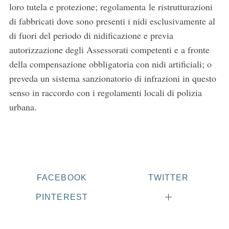
r
loro tutela e protezione; regolamenta le ristrutturazioni
c
di fabbricati dove sono presenti i nidi esclusivamente al
h
di fuori del periodo di nidificazione e previa
f
autorizzazione degli Assessorati competenti e a fronte
o
r
della compensazione obbligatoria con nidi artificiali; o
:
preveda un sistema sanzionatorio di infrazioni in questo
senso in raccordo con i regolamenti locali di polizia
urbana.
FACEBOOK
TWITTER
PINTEREST