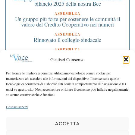
bilancio 2025 della nostra Bcc
ASSEMBLEA
Un gruppo più forte per sostenere le comunità il
valore del Credito Cooperativo nei numeri
ASSEMBLEA
Rinnovato il collegio sindacale
ASSEMBLEA
Bilancio approvato all’unanimità e 2 milioni
Gestisci Consenso
destinati al territorio
EDITORIALE DIRETTORE
Per fornire le migliori esperienze, utilizziamo tecnologie come i cookie per
Crescere restando riconoscibili
memorizzare e/o accedere alle informazioni del dispositivo. Il consenso a queste
tecnologie ci permetterà di elaborare dati come il comportamento di navigazione o ID
EDITORIALE PRESIDENTE
unici su questo sito. Non acconsentire o ritirare il consenso può influire negativamente
Costruire futuro insieme
su alcune caratteristiche e funzioni.
Gestisci servizi
ACCETTA
COPYRIGHT 2025 LA VOCE |
PRIVACY
&
COOKIE POLICY
DIRETTORE RESPONSABILE:
CHIARA PORTA
| REDAZIONE & GRAFICA: