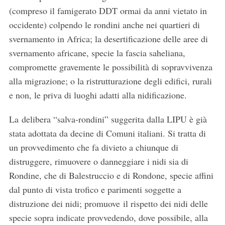
(compreso il famigerato DDT ormai da anni vietato in
occidente) colpendo le rondini anche nei quartieri di
svernamento in Africa; la desertificazione delle aree di
svernamento africane, specie la fascia saheliana,
compromette gravemente le possibilità di sopravvivenza
alla migrazione; o la ristrutturazione degli edifici, rurali
e non, le priva di luoghi adatti alla nidificazione.
La delibera “salva-rondini” suggerita dalla LIPU è già
stata adottata da decine di Comuni italiani. Si tratta di
un provvedimento che fa divieto a chiunque di
distruggere, rimuovere o danneggiare i nidi sia di
Rondine, che di Balestruccio e di Rondone, specie affini
dal punto di vista trofico e parimenti soggette a
S
distruzione dei nidi; promuove il rispetto dei nidi delle
e
specie sopra indicate provvedendo, dove possibile, alla
a