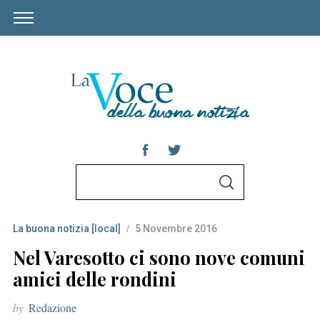
S
S
e
E
A
a
R
C
La buona notizia [local]
5 Novembre 2016
r
H
c
Nel Varesotto ci sono nove comuni
h
amici delle rondini
f
by
Redazione
o