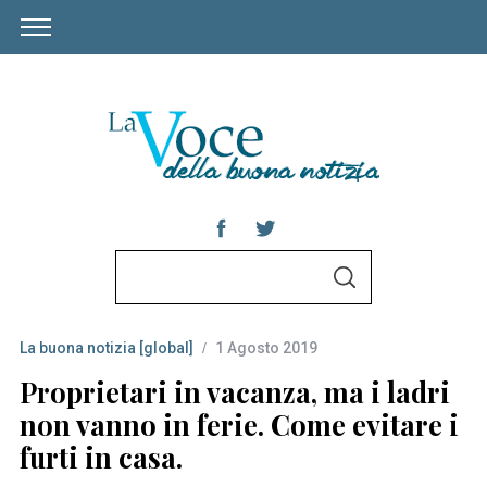
S
S
e
E
A
a
R
C
La buona notizia [global]
1 Agosto 2019
r
H
c
Proprietari in vacanza, ma i ladri
h
non vanno in ferie. Come evitare i
f
furti in casa.
o