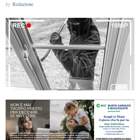
by
Redazione
r
: