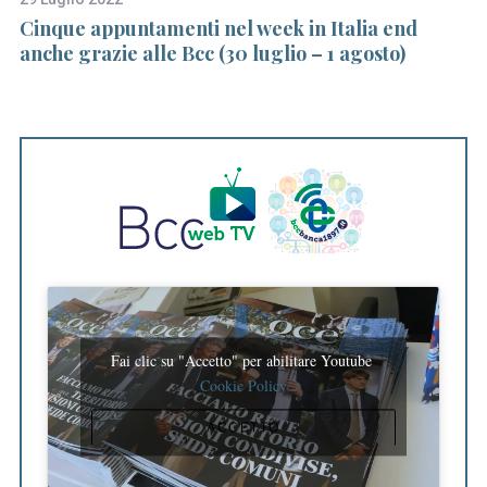
di
Cinque appuntamenti nel week in Italia end
In
anche grazie alle Bcc (30 luglio – 1 agosto)
Fai clic su "Accetto" per abilitare Youtube
Cookie Policy
ACCETTO