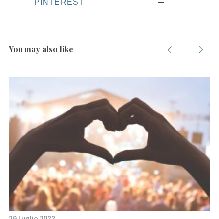
PINTEREST
You may also like
29 Luglio 2022
4 