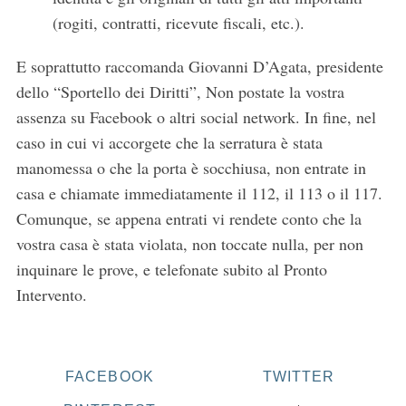
(rogiti, contratti, ricevute fiscali, etc.).
E soprattutto raccomanda Giovanni D’Agata, presidente
dello “Sportello dei Diritti”, Non postate la vostra
assenza su Facebook o altri social network. In fine, nel
caso in cui vi accorgete che la serratura è stata
manomessa o che la porta è socchiusa, non entrate in
casa e chiamate immediatamente il 112, il 113 o il 117.
S
Comunque, se appena entrati vi rendete conto che la
e
vostra casa è stata violata, non toccate nulla, per non
a
inquinare le prove, e telefonate subito al Pronto
r
c
Intervento.
h
f
o
r
FACEBOOK
TWITTER
: