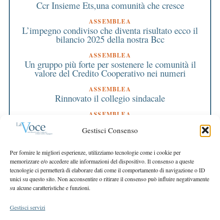
Ccr Insieme Ets,una comunità che cresce
ASSEMBLEA
L’impegno condiviso che diventa risultato ecco il
bilancio 2025 della nostra Bcc
ASSEMBLEA
Un gruppo più forte per sostenere le comunità il
valore del Credito Cooperativo nei numeri
ASSEMBLEA
Rinnovato il collegio sindacale
ASSEMBLEA
Bilancio approvato all’unanimità e 2 milioni
Gestisci Consenso
destinati al territorio
EDITORIALE DIRETTORE
Per fornire le migliori esperienze, utilizziamo tecnologie come i cookie per
Crescere restando riconoscibili
memorizzare e/o accedere alle informazioni del dispositivo. Il consenso a queste
tecnologie ci permetterà di elaborare dati come il comportamento di navigazione o ID
EDITORIALE PRESIDENTE
unici su questo sito. Non acconsentire o ritirare il consenso può influire negativamente
Costruire futuro insieme
su alcune caratteristiche e funzioni.
Gestisci servizi