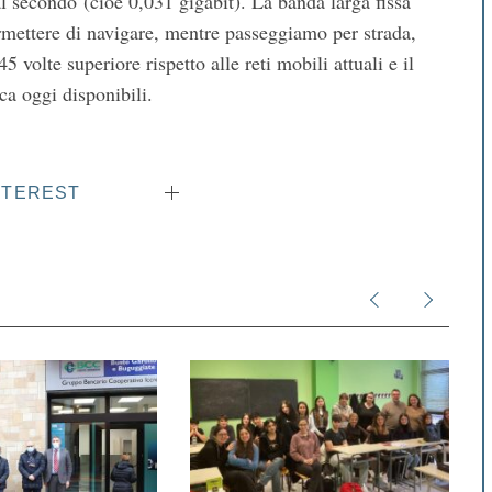
l secondo (cioè 0,031 gigabit). La banda larga fissa
rmettere di navigare, mentre passeggiamo per strada,
 volte superiore rispetto alle reti mobili attuali e il
ica oggi disponibili.
NTEREST