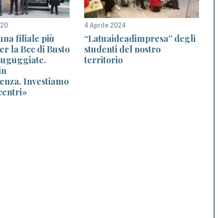
020
4 Aprile 2024
1
na filiale più
“Latuaideadimpresa” degli
r la Bcc di Busto
studenti del nostro
Buguggiate.
territorio
in
enza. Investiamo
 centri»