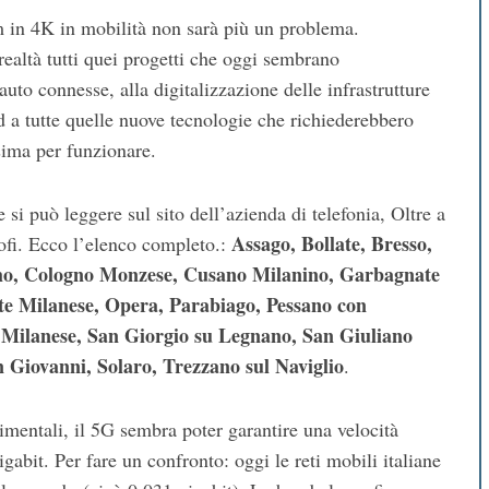
m in 4K in mobilità non sarà più un problema.
realtà tutti quei progetti che oggi sembrano
auto connesse, alla digitalizzazione delle infrastrutture
ed a tutte quelle nuove tecnologie che richiederebbero
sima per funzionare.
i può leggere sul sito dell’azienda di telefonia, Oltre a
Assago, Bollate, Bresso,
ofi. Ecco l’elenco completo.:
samo, Cologno Monzese, Cusano Milanino, Garbagnate
e Milanese, Opera, Parabiago, Pessano con
 Milanese, San Giorgio su Legnano, San Giuliano
n Giovanni, Solaro, Trezzano sul Naviglio
.
rimentali, il 5G sembra poter garantire una velocità
gabit. Per fare un confronto: oggi le reti mobili italiane