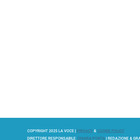
COPYRIGHT 2025 LA VOCE |
PRIVACY
&
COOKIE POLICY
DIRETTORE RESPONSABILE:
CHIARA PORTA
| REDAZIONE & GR