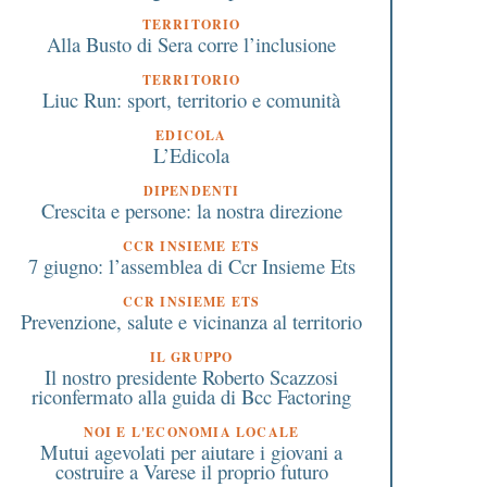
TERRITORIO
Alla Busto di Sera corre l’inclusione
5 Agosto 2017
11 Ottobre 2025
TERRITORIO
Ferragosto solidale con i
Camminata solidale in
Liuc Run: sport, territorio e comunità
clochard e i migranti
della Pro Loco a Caro
Varesino domenica 12
EDICOLA
L’Edicola
ottobre
DIPENDENTI
Crescita e persone: la nostra direzione
CCR INSIEME ETS
7 giugno: l’assemblea di Ccr Insieme Ets
CCR INSIEME ETS
Prevenzione, salute e vicinanza al territorio
IL GRUPPO
Il nostro presidente Roberto Scazzosi
riconfermato alla guida di Bcc Factoring
NOI E L'ECONOMIA LOCALE
Mutui agevolati per aiutare i giovani a
costruire a Varese il proprio futuro