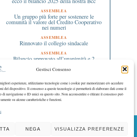
ecco il bilancio 2025 della nostra Bcc
ASSEMBLEA
Un gruppo più forte per sostenere le
comunità il valore del Credito Cooperativo
nei numeri
ASSEMBLEA
Rinnovato il collegio sindacale
ASSEMBLEA
Bilancio approvato all’unanimità e 2
milioni destinati al territorio
Gestisci Consenso
EDITORIALE DIRETTORE
Crescere restando riconoscibili
 migliori esperienze, utilizziamo tecnologie come i cookie per memorizzare e/o accedere
oni del dispositivo. Il consenso a queste tecnologie ci permetterà di elaborare dati come il
EDITORIALE PRESIDENTE
Costruire futuro insieme
di navigazione o ID unici su questo sito. Non acconsentire o ritirare il consenso può
vamente su alcune caratteristiche e funzioni.
i
BACK TO TOP
TTA
NEGA
VISUALIZZA PREFERENZE