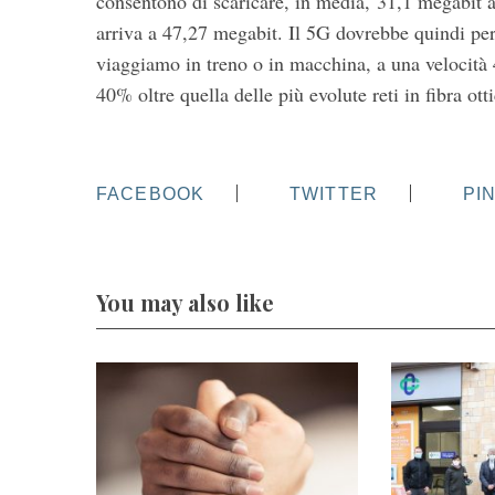
consentono di scaricare, in media, 31,1 megabit a
arriva a 47,27 megabit. Il 5G dovrebbe quindi pe
viaggiamo in treno o in macchina, a una velocità 45
40% oltre quella delle più evolute reti in fibra ott
FACEBOOK
TWITTER
PI
You may also like