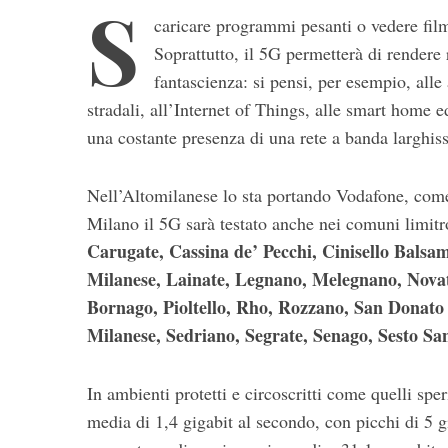
S
caricare programmi pesanti o vedere fil
Soprattutto, il 5G permetterà di rendere 
fantascienza: si pensi, per esempio, alle 
stradali, all’Internet of Things, alle smart home 
una costante presenza di una rete a banda larghis
Nell’Altomilanese lo sta portando Vodafone, come s
S
e
Milano il 5G sarà testato anche nei comuni limitr
a
Carugate, Cassina de’ Pecchi, Cinisello Bal
r
Milanese, Lainate, Legnano, Melegnano, Novat
c
Bornago, Pioltello, Rho, Rozzano, San Donato
h
f
Milanese, Sedriano, Segrate, Senago, Sesto Sa
o
r
In ambienti protetti e circoscritti come quelli spe
:
media di 1,4 gigabit al secondo, con picchi di 5 gi