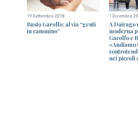
19 Settembre 2018
1 Dicembre 2
la
Busto Garolfo: al via “genti
A Dairago u
in cammino”
moderna pe
rate è
Garolfo e 
«Andiamo 
controtend
nei piccoli