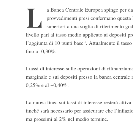
L
a Banca Centrale Europea spinge per dare
provvedimenti presi confermano questa l
superiori a una soglia di riferimento go
livello pari al tasso medio applicato ai depositi p
l’aggiunta di 10 punti base“. Attualmente il tasso
fino a -0,30%.
S
I tassi di interesse sulle operazioni di rifinanzia
e
marginale e sui depositi presso la banca centrale 
a
r
0,25% e al −0,40%.
c
h
La nuova linea sui tassi di interesse resterà atti
f
finché sarà necessario per assicurare che l’inflazi
o
r
ma prossimi al 2% nel medio termine.
: