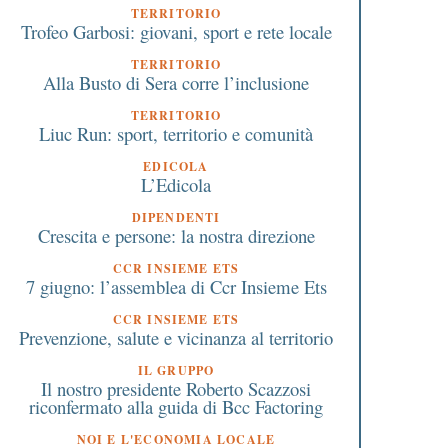
TERRITORIO
Trofeo Garbosi: giovani, sport e rete locale
TERRITORIO
Alla Busto di Sera corre l’inclusione
TERRITORIO
Liuc Run: sport, territorio e comunità
EDICOLA
L’Edicola
DIPENDENTI
Crescita e persone: la nostra direzione
 Aprile 2023
18 Luglio 2023
Gruppo BCC Iccrea: il piano
Prima emissione di
CCR INSIEME ETS
industriale valorizza
European Covered Bo
7 giugno: l’assemblea di Ccr Insieme Ets
autonomia, localismo e
(Premium) di 500 mili
CCR INSIEME ETS
prossimità delle banche
euro di Bcc Iccrea
Prevenzione, salute e vicinanza al territorio
IL GRUPPO
Il nostro presidente Roberto Scazzosi
riconfermato alla guida di Bcc Factoring
NOI E L'ECONOMIA LOCALE