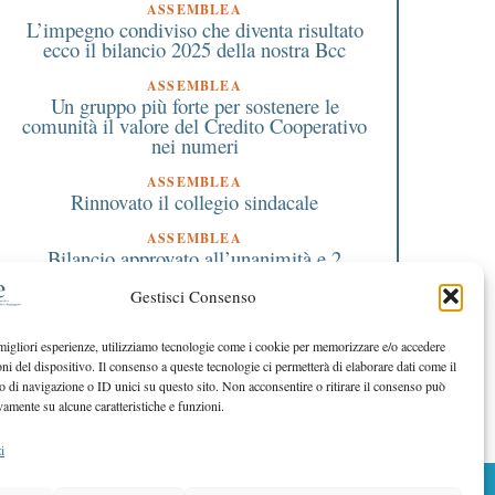
ASSEMBLEA
L’impegno condiviso che diventa risultato
ecco il bilancio 2025 della nostra Bcc
ASSEMBLEA
Un gruppo più forte per sostenere le
comunità il valore del Credito Cooperativo
nei numeri
ASSEMBLEA
Rinnovato il collegio sindacale
ASSEMBLEA
Bilancio approvato all’unanimità e 2
milioni destinati al territorio
Gestisci Consenso
EDITORIALE DIRETTORE
Crescere restando riconoscibili
 migliori esperienze, utilizziamo tecnologie come i cookie per memorizzare e/o accedere
oni del dispositivo. Il consenso a queste tecnologie ci permetterà di elaborare dati come il
EDITORIALE PRESIDENTE
Costruire futuro insieme
di navigazione o ID unici su questo sito. Non acconsentire o ritirare il consenso può
vamente su alcune caratteristiche e funzioni.
i