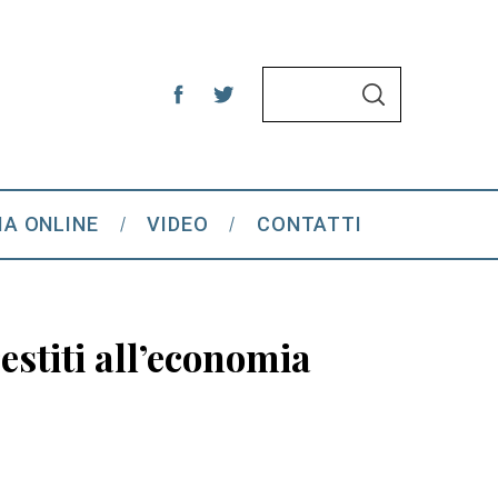
S
S
e
E
A
a
R
C
r
H
c
IA ONLINE
VIDEO
CONTATTI
h
f
o
r
estiti all’economia
: