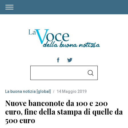
S
S
e
E
A
a
R
C
La buona notizia [global]
14 Maggio 2019
r
H
c
Nuove banconote da 100 e 200
h
euro, fine della stampa di quelle da
f
500 euro
o