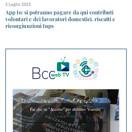
f
2 Luglio 2022
25
o
i
App Io: si potranno pagare da qui contributi
Pa
r
volontari e dei lavoratori domestici, riscatti e
va
:
ricongiunzioni Inps
Fai clic su "Accetto" per abilitare Youtube
Cookie Policy
ACCETTO