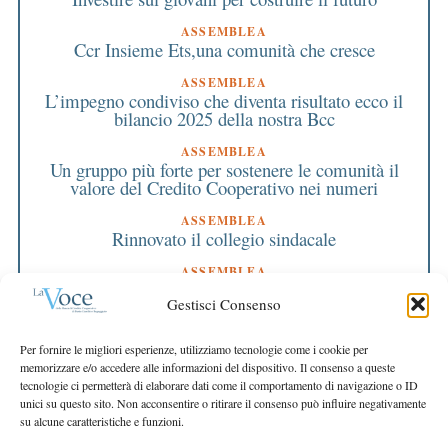
ASSEMBLEA
Ccr Insieme Ets,una comunità che cresce
ASSEMBLEA
L’impegno condiviso che diventa risultato ecco il
bilancio 2025 della nostra Bcc
ASSEMBLEA
Un gruppo più forte per sostenere le comunità il
valore del Credito Cooperativo nei numeri
ASSEMBLEA
Rinnovato il collegio sindacale
ASSEMBLEA
Bilancio approvato all’unanimità e 2 milioni
Gestisci Consenso
destinati al territorio
EDITORIALE DIRETTORE
Per fornire le migliori esperienze, utilizziamo tecnologie come i cookie per
Crescere restando riconoscibili
memorizzare e/o accedere alle informazioni del dispositivo. Il consenso a queste
tecnologie ci permetterà di elaborare dati come il comportamento di navigazione o ID
EDITORIALE PRESIDENTE
unici su questo sito. Non acconsentire o ritirare il consenso può influire negativamente
Costruire futuro insieme
su alcune caratteristiche e funzioni.