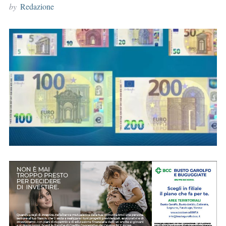
by
Redazione
r
: