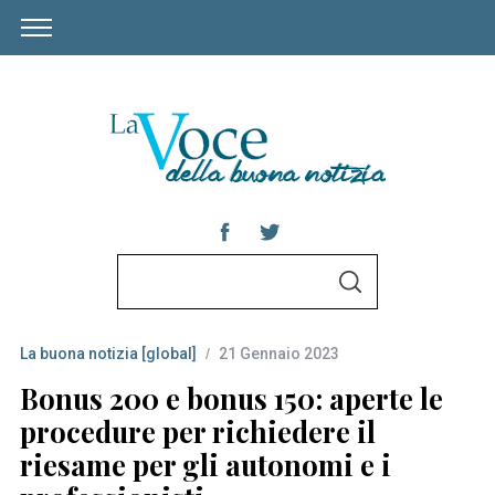
S
S
e
E
A
a
R
C
La buona notizia [global]
21 Gennaio 2023
r
H
c
Bonus 200 e bonus 150: aperte le
h
procedure per richiedere il
f
riesame per gli autonomi e i
o