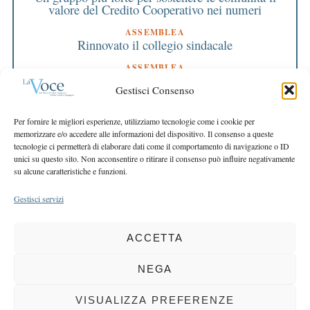
valore del Credito Cooperativo nei numeri
ASSEMBLEA
Rinnovato il collegio sindacale
ASSEMBLEA
Bilancio approvato all’unanimità e 2 milioni
Gestisci Consenso
destinati al territorio
EDITORIALE DIRETTORE
Per fornire le migliori esperienze, utilizziamo tecnologie come i cookie per
Crescere restando riconoscibili
memorizzare e/o accedere alle informazioni del dispositivo. Il consenso a queste
tecnologie ci permetterà di elaborare dati come il comportamento di navigazione o ID
EDITORIALE PRESIDENTE
unici su questo sito. Non acconsentire o ritirare il consenso può influire negativamente
Costruire futuro insieme
su alcune caratteristiche e funzioni.
Gestisci servizi
ACCETTA
COPYRIGHT 2025 LA VOCE |
PRIVACY
&
COOKIE POLICY
DIRETTORE RESPONSABILE:
CHIARA PORTA
| REDAZIONE & GRAFICA:
NEGA
EOIPSO.IT
| EDITORE:
BCC DI BUSTO GAROLFO E BUGUGGIATE
REGISTRAZIONE DEL TRIBUNALE DI MILANO N. 163 DEL 15 MARZO 2004
VISUALIZZA PREFERENZE