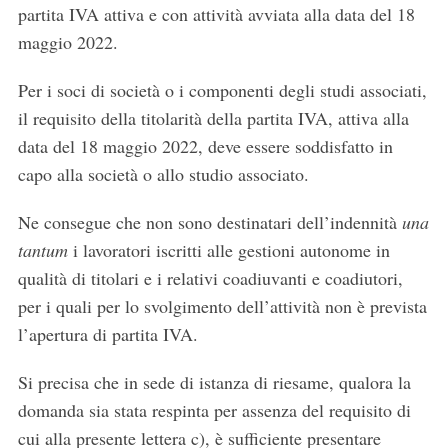
partita IVA attiva e con attività avviata alla data del 18
maggio 2022.
S
Per i soci di società o i componenti degli studi associati,
e
il requisito della titolarità della partita IVA, attiva alla
a
r
data del 18 maggio 2022, deve essere soddisfatto in
c
capo alla società o allo studio associato.
h
f
Ne consegue che non sono destinatari dell’indennità
una
o
tantum
i lavoratori iscritti alle gestioni autonome in
r
:
qualità di titolari e i relativi coadiuvanti e coadiutori,
per i quali per lo svolgimento dell’attività non è prevista
l’apertura di partita IVA.
Si precisa che in sede di istanza di riesame, qualora la
domanda sia stata respinta per assenza del requisito di
cui alla presente lettera c), è sufficiente presentare