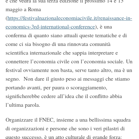
e che vedrà la sua terza edizione il prossimo 14 e 15
S
maggio a Roma
e
a
(
https://festivalnazionaleconomiacivile.it/renaissance-in-
r
economics-3rd-international-conference
), è una
c
conferma di quanto siano attuali queste tematiche e di
h
come ci sia bisogno di una rinnovata comunità
f
o
scientifica internazionale che sappia interpretare e
r
connettere l’economia civile con l’economia sociale. Un
:
festival ovviamente non basta, serve tanto altro, ma è un
segno. Non dare il giusto peso ai messaggi che stiamo
portando avanti, per paura o scoraggiamento,
significherebbe cedere all’idea che il conflitto abbia
l’ultima parola.
Organizzare il FNEC, insieme a una bellissima squadra
di organizzazioni e persone che sono i veri pilastri di
questo successo, è un atto culturale di grande forza: