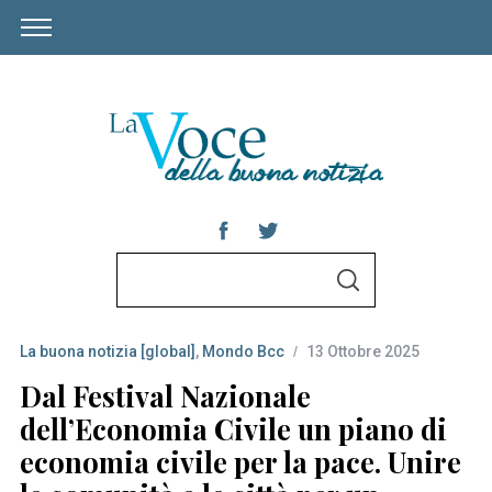
S
S
e
E
A
a
R
C
La buona notizia [global]
,
Mondo Bcc
13 Ottobre 2025
r
H
c
Dal Festival Nazionale
h
dell’Economia Civile un piano di
f
economia civile per la pace. Unire
o