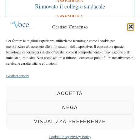
ASSEMBLEA
Rinnovato il collegio sindacale
ASSEMBLEA
Bilancio approvato all’unanimità e 2 milioni
Gestisci Consenso
destinati al territorio
EDITORIALE DIRETTORE
Per fornire le migliori esperienze, utilizziamo tecnologie come i cookie per
Crescere restando riconoscibili
memorizzare e/o accedere alle informazioni del dispositivo. Il consenso a queste
tecnologie ci permetterà di elaborare dati come il comportamento di navigazione o ID
EDITORIALE PRESIDENTE
unici su questo sito. Non acconsentire o ritirare il consenso può influire negativamente
Costruire futuro insieme
su alcune caratteristiche e funzioni.
Gestisci servizi
ACCETTA
COPYRIGHT 2025 LA VOCE |
PRIVACY
&
COOKIE POLICY
DIRETTORE RESPONSABILE:
CHIARA PORTA
| REDAZIONE & GRAFICA:
NEGA
EOIPSO.IT
| EDITORE:
BCC DI BUSTO GAROLFO E BUGUGGIATE
REGISTRAZIONE DEL TRIBUNALE DI MILANO N. 163 DEL 15 MARZO 2004
VISUALIZZA PREFERENZE
BACK TO TOP
Cookie Policy
Privacy Policy