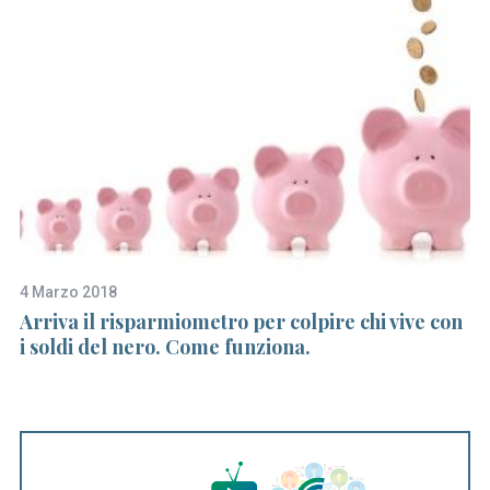
4 Marzo 2018
16
Arriva il risparmiometro per colpire chi vive con
Sa
i soldi del nero. Come funziona.
um