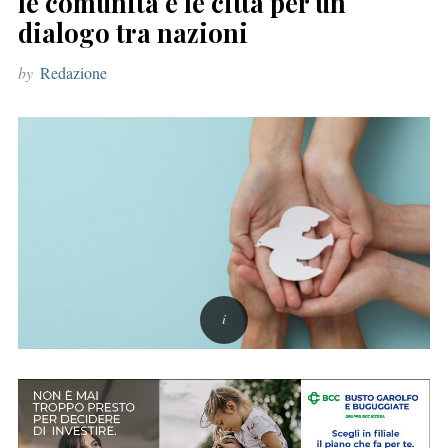
le comunità e le città per un
r
dialogo tra nazioni
:
by
Redazione