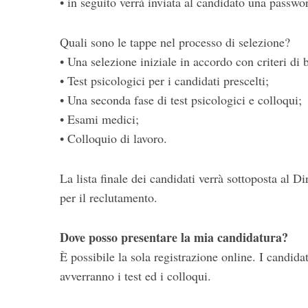
• in seguito verrà inviata al candidato una passw
Quali sono le tappe nel processo di selezione?
• Una selezione iniziale in accordo con criteri di 
S
• Test psicologici per i candidati prescelti;
e
• Una seconda fase di test psicologici e colloqui;
a
r
• Esami medici;
c
• Colloquio di lavoro.
h
f
o
La lista finale dei candidati verrà sottoposta al
r
per il reclutamento.
:
Dove posso presentare la mia candidatura?
È possibile la sola registrazione online. I candida
avverranno i test ed i colloqui.