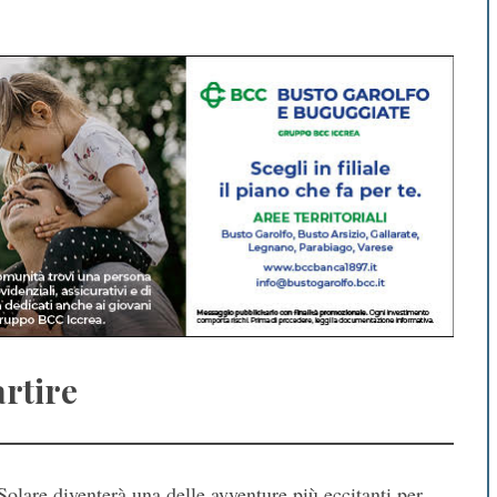
artire
olare diventerà una delle avventure più eccitanti per