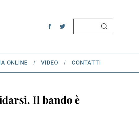
S
S
e
E
A
a
R
C
r
H
c
IA ONLINE
VIDEO
CONTATTI
h
f
o
r
darsi. Il bando è
: