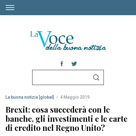
S
S
e
E
A
a
R
C
La buona notizia [global]
4 Maggio 2019
r
H
c
Brexit: cosa succederà con le
h
banche, gli investimenti e le carte
f
di credito nel Regno Unito?
o