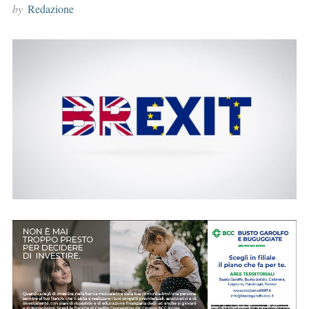
by
Redazione
r
: