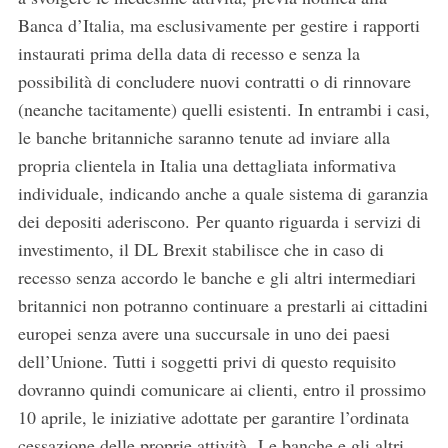
Banca d’Italia, ma esclusivamente per gestire i rapporti
instaurati prima della data di recesso e senza la
possibilità di concludere nuovi contratti o di rinnovare
S
(neanche tacitamente) quelli esistenti. In entrambi i casi,
e
le banche britanniche saranno tenute ad inviare alla
a
propria clientela in Italia una dettagliata informativa
r
individuale, indicando anche a quale sistema di garanzia
c
h
dei depositi aderiscono. Per quanto riguarda i servizi di
f
investimento, il DL Brexit stabilisce che in caso di
o
recesso senza accordo le banche e gli altri intermediari
r
britannici non potranno continuare a prestarli ai cittadini
:
europei senza avere una succursale in uno dei paesi
dell’Unione. Tutti i soggetti privi di questo requisito
dovranno quindi comunicare ai clienti, entro il prossimo
10 aprile, le iniziative adottate per garantire l’ordinata
cessazione delle proprie attività. Le banche e gli altri