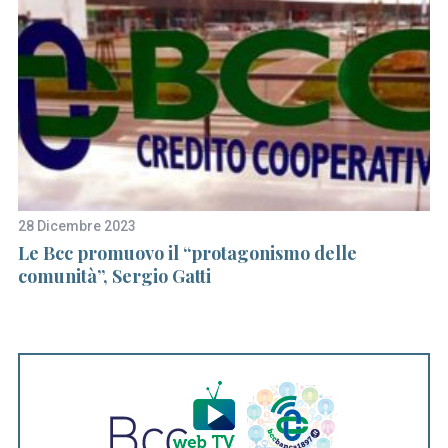
28 Dicembre 2023
15
Le Bcc promuovo il “protagonismo delle
40
comunità”, Sergio Gatti
B