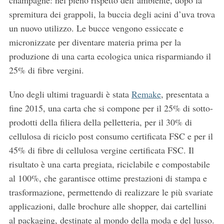
champagne: nel pieno rispetto dell’ambiente, dopo la
:
spremitura dei grappoli, la buccia degli acini d’uva trova
un nuovo utilizzo. Le bucce vengono essiccate e
micronizzate per diventare materia prima per la
produzione di una carta ecologica unica risparmiando il
25% di fibre vergini.
Uno degli ultimi traguardi è stata
Remake
, presentata a
fine 2015, una carta che si compone per il 25% di sotto-
prodotti della filiera della pelletteria, per il 30% di
cellulosa di riciclo post consumo certificata FSC e per il
45% di fibre di cellulosa vergine certificata FSC. Il
risultato è una carta pregiata, riciclabile e compostabile
al 100%, che garantisce ottime prestazioni di stampa e
trasformazione, permettendo di realizzare le più svariate
applicazioni, dalle brochure alle shopper, dai cartellini
al packaging, destinate al mondo della moda e del lusso.