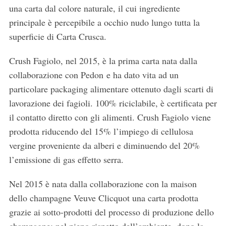
una carta dal colore naturale, il cui ingrediente
principale è percepibile a occhio nudo lungo tutta la
superficie di Carta Crusca.
Crush Fagiolo, nel 2015, è la prima carta nata dalla
collaborazione con Pedon e ha dato vita ad un
particolare packaging alimentare ottenuto dagli scarti di
lavorazione dei fagioli. 100% riciclabile, è certificata per
il contatto diretto con gli alimenti. Crush Fagiolo viene
S
prodotta riducendo del 15% l’impiego di cellulosa
e
vergine proveniente da alberi e diminuendo del 20%
a
l’emissione di gas effetto serra.
r
c
Nel 2015 è nata dalla collaborazione con la maison
h
f
dello champagne Veuve Clicquot una carta prodotta
o
grazie ai sotto-prodotti del processo di produzione dello
r