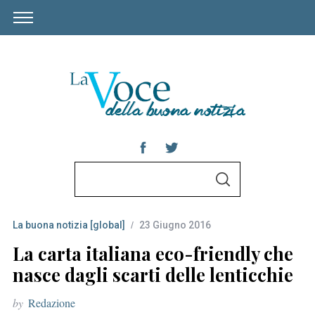
S
S
e
E
A
a
R
C
La buona notizia [global]
23 Giugno 2016
r
H
c
La carta italiana eco-friendly che
h
nasce dagli scarti delle lenticchie
f
by
Redazione
o