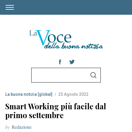
S
S
e
E
A
a
R
C
La buona notizia [global]
25 Agosto 2022
r
H
c
Smart Working più facile dal
h
primo settembre
f
by
Redazione
o