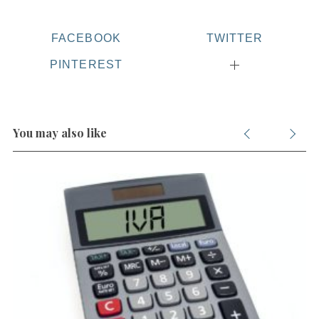
FACEBOOK
TWITTER
PINTEREST
You may also like
S
e
a
r
c
h