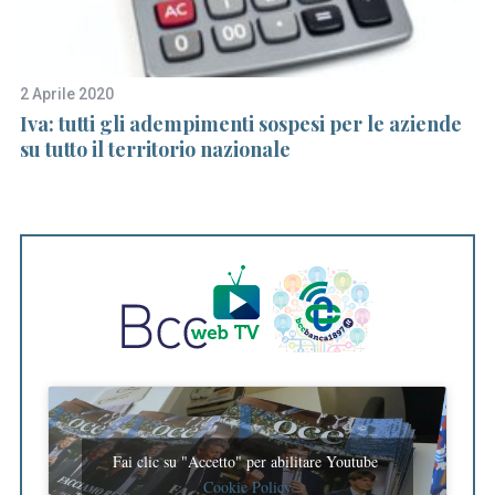
f
o
r
2 Aprile 2020
13
:
l
Iva: tutti gli adempimenti sospesi per le aziende
5 
su tutto il territorio nazionale
su
Fai clic su "Accetto" per abilitare Youtube
Cookie Policy