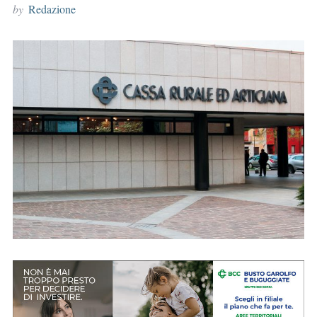
by
Redazione
r
: