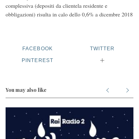
complessiva (depositi da clientela residente e
obbligazioni) risulta in calo dello 0,6% a dicembre 2018
FACEBOOK
TWITTER
PINTEREST
You may also like
S
e
a
r