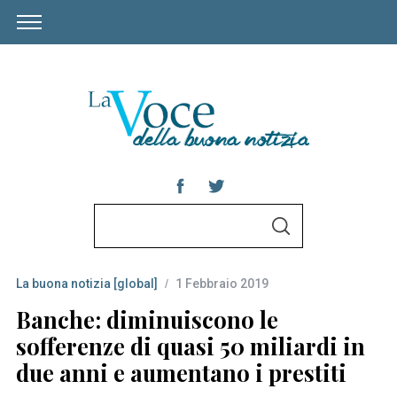
S
S
e
E
A
a
R
C
La buona notizia [global]
1 Febbraio 2019
r
H
c
Banche: diminuiscono le
h
sofferenze di quasi 50 miliardi in
f
due anni e aumentano i prestiti
o