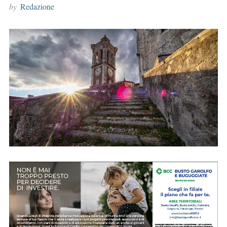
by
Redazione
r
: