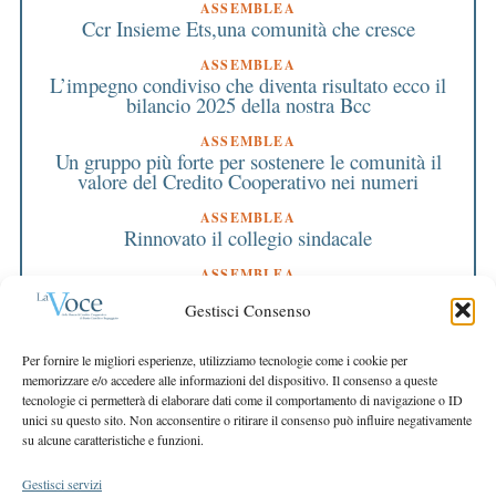
ASSEMBLEA
Ccr Insieme Ets,una comunità che cresce
ASSEMBLEA
L’impegno condiviso che diventa risultato ecco il
bilancio 2025 della nostra Bcc
ASSEMBLEA
Un gruppo più forte per sostenere le comunità il
valore del Credito Cooperativo nei numeri
ASSEMBLEA
Rinnovato il collegio sindacale
ASSEMBLEA
Bilancio approvato all’unanimità e 2 milioni
Gestisci Consenso
destinati al territorio
EDITORIALE DIRETTORE
Per fornire le migliori esperienze, utilizziamo tecnologie come i cookie per
Crescere restando riconoscibili
memorizzare e/o accedere alle informazioni del dispositivo. Il consenso a queste
tecnologie ci permetterà di elaborare dati come il comportamento di navigazione o ID
EDITORIALE PRESIDENTE
unici su questo sito. Non acconsentire o ritirare il consenso può influire negativamente
Costruire futuro insieme
su alcune caratteristiche e funzioni.
Gestisci servizi