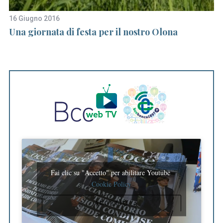
16 Giugno 2016
20
Una giornata di festa per il nostro Olona
Lo
de
fa
sp
Fai clic su "Accetto" per abilitare Youtube
Cookie Policy
ACCETTO