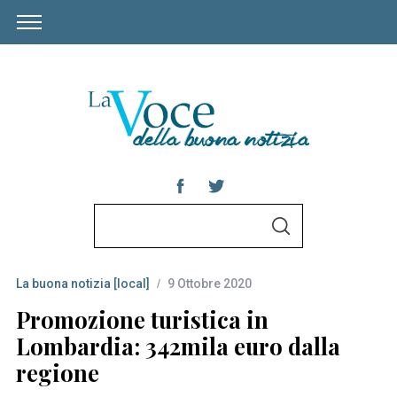
S
S
e
E
A
a
R
C
La buona notizia [local]
9 Ottobre 2020
r
H
c
Promozione turistica in
h
Lombardia: 342mila euro dalla
f
regione
o