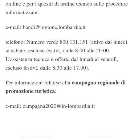
on line e per i quesiti di ordine tecnico sulle procedure
a
informatizzate:
r
c
e-mail: bandi@regione.lombardia.it
h
f
o
telefono: Numero verde 800.131.151 (attivo dal lunedì
r
al sabato, escluso festivi, dalle 8.00 alle 20.00.
:
L’assistenza tecnica è offerta dal lunedì al venerdì,
escluso festivi, dalle 8.30 alle 17.00).
campagna regionale di
Per informazioni relative alla
promozione turistica
:
e-mail: campagna2020@in-lombardia.it