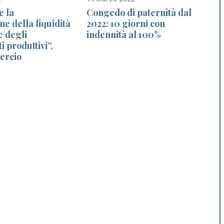
e la
Congedo di paternità dal
L
ne della liquidità
2022: 10 giorni con
e degli
indennità al 100%
r
i produttivi”,
ercio