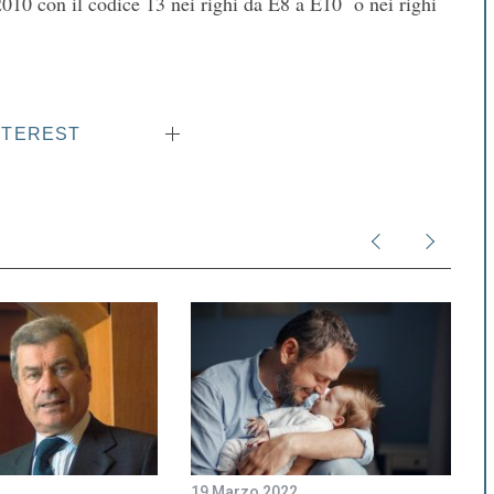
010 con il codice 13 nei righi da E8 a E10 o nei righi
NTEREST
2
19 Marzo 2022
2