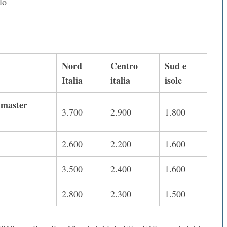
lo
Nord
Centro
Sud e
Italia
italia
isole
e master
3.700
2.900
1.800
2.600
2.200
1.600
3.500
2.400
1.600
2.800
2.300
1.500