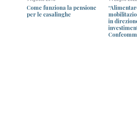
Come funziona la pensione
“Alimentar
per le casalinghe
mobilitazio
fino a
in direzion
investiment
Confcomm