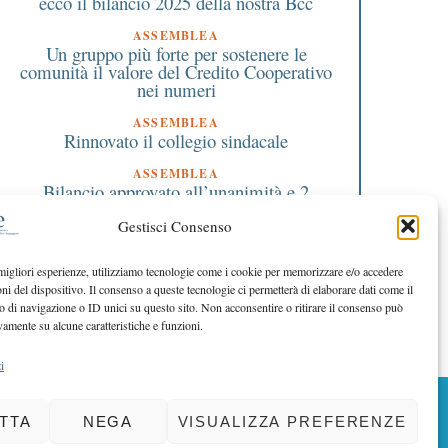
ecco il bilancio 2025 della nostra Bcc
ASSEMBLEA
Un gruppo più forte per sostenere le
comunità il valore del Credito Cooperativo
nei numeri
ASSEMBLEA
Rinnovato il collegio sindacale
ASSEMBLEA
Bilancio approvato all’unanimità e 2
milioni destinati al territorio
Gestisci Consenso
EDITORIALE DIRETTORE
Crescere restando riconoscibili
 migliori esperienze, utilizziamo tecnologie come i cookie per memorizzare e/o accedere
oni del dispositivo. Il consenso a queste tecnologie ci permetterà di elaborare dati come il
EDITORIALE PRESIDENTE
Costruire futuro insieme
di navigazione o ID unici su questo sito. Non acconsentire o ritirare il consenso può
vamente su alcune caratteristiche e funzioni.
i
BACK TO TOP
TTA
NEGA
VISUALIZZA PREFERENZE