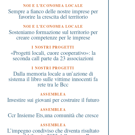
NOI E L'ECONOMIA LOCALE
’Italia dei piccoli comuni
Tamponi rapidi in
Sempre a fianco delle nostre imprese per
che resiste con le Bcc che
farmacia: detraibili da
favorire la crescita del territorio
estano sul territorio
tasse e senza Iva
NOI E L'ECONOMIA LOCALE
Sosteniamo formazione sul territorio per
creare competenze per le imprese
I NOSTRI PROGETTI
«Progetti locali, cuore cooperativo»: la
seconda call parte da 23 associazioni
I NOSTRI PROGETTI
Dalla memoria locale a un’azione di
sistema il libro sulle vittime innocenti fa
rete tra le Bcc
ASSEMBLEA
Investire sui giovani per costruire il futuro
ASSEMBLEA
Ccr Insieme Ets,una comunità che cresce
ASSEMBLEA
L’impegno condiviso che diventa risultato