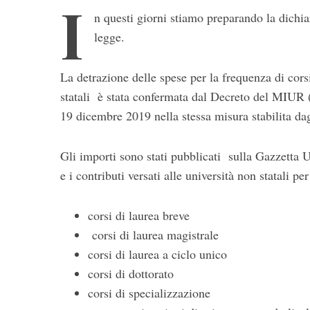
I
n questi giorni stiamo preparando la dichi
legge.
La detrazione delle spese per la frequenza di corsi
statali è stata confermata dal Decreto del MIUR (M
19 dicembre 2019 nella stessa misura stabilita dag
S
e
Gli importi sono stati pubblicati sulla Gazzetta U
a
e i contributi versati alle università non statali pe
r
c
corsi di laurea breve
h
f
corsi di laurea magistrale
o
corsi di laurea a ciclo unico
r
corsi di dottorato
:
corsi di specializzazione