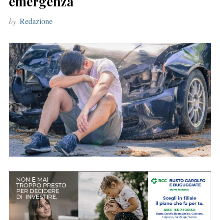
emergenza
r
by
Redazione
: