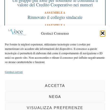
Un gruppo più forte per sostenere le comunità il
valore del Credito Cooperativo nei numeri
ASSEMBLEA
Rinnovato il collegio sindacale
ASSEMBLEA
Bilancio approvato all’unanimità e 2 milioni
Gestisci Consenso
destinati al territorio
EDITORIALE DIRETTORE
Per fornire le migliori esperienze, utilizziamo tecnologie come i cookie per
Crescere restando riconoscibili
memorizzare e/o accedere alle informazioni del dispositivo. Il consenso a queste
tecnologie ci permetterà di elaborare dati come il comportamento di navigazione o ID
EDITORIALE PRESIDENTE
unici su questo sito. Non acconsentire o ritirare il consenso può influire negativamente
Costruire futuro insieme
su alcune caratteristiche e funzioni.
Gestisci servizi
ACCETTA
COPYRIGHT 2025 LA VOCE |
PRIVACY
&
COOKIE POLICY
DIRETTORE RESPONSABILE:
CHIARA PORTA
| REDAZIONE & GRAFICA:
NEGA
EOIPSO.IT
| EDITORE:
BCC DI BUSTO GAROLFO E BUGUGGIATE
REGISTRAZIONE DEL TRIBUNALE DI MILANO N. 163 DEL 15 MARZO 2004
VISUALIZZA PREFERENZE