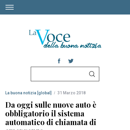
S
S
e
E
A
a
R
C
La buona notizia [global]
31 Marzo 2018
r
H
c
Da oggi sulle nuove auto è
h
obbligatorio il sistema
f
automatico di chiamata di
o