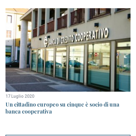
S
e
a
r
17 Luglio 2020
22
c
ha
Un cittadino europeo su cinque è socio di una
To
h
banca cooperativa
po
f
o
r
: