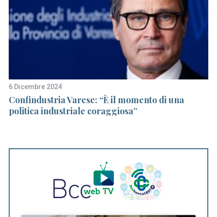
6 Dicembre 2024
8 
Confindustria Varese: “È il momento di una
In
politica industriale coraggiosa”
tr