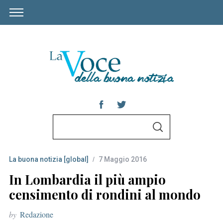
S
S
e
E
A
a
R
C
La buona notizia [global]
7 Maggio 2016
r
H
c
In Lombardia il più ampio
h
censimento di rondini al mondo
f
by
Redazione
o