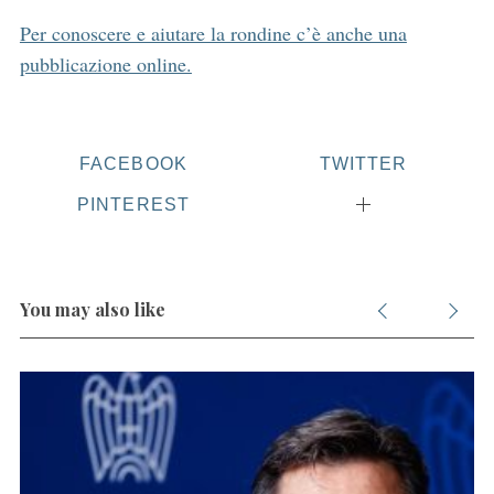
Per conoscere e aiutare la rondine c’è anche una
pubblicazione online.
S
e
FACEBOOK
TWITTER
a
r
PINTEREST
c
h
f
o
You may also like
r
: