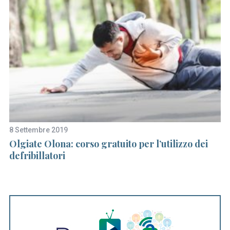
S
e
8 Settembre 2019
8 
a
Olgiate Olona: corso gratuito per l’utilizzo dei
Ma
r
defribillatori
de
c
h
f
o
r
: