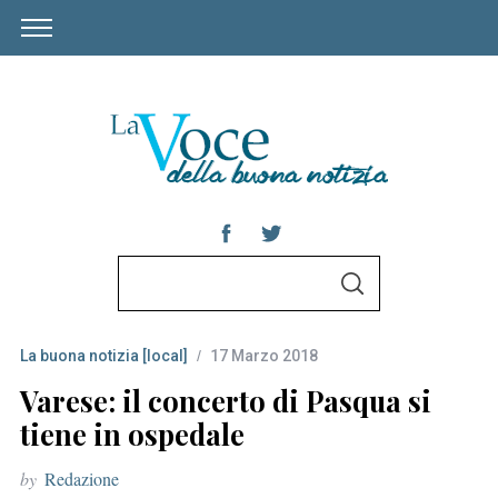
S
S
e
E
A
a
R
C
La buona notizia [local]
17 Marzo 2018
r
H
c
Varese: il concerto di Pasqua si
h
tiene in ospedale
f
by
Redazione
o