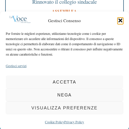
Rinnovato il collegio sindacale
ASSEMBLEA
Bilancio approvato all’unanimità e 2 milioni
Gestisci Consenso
destinati al territorio
EDITORIALE DIRETTORE
Per fornire le migliori esperienze, utilizziamo tecnologie come i cookie per
Crescere restando riconoscibili
memorizzare e/o accedere alle informazioni del dispositivo. Il consenso a queste
tecnologie ci permetterà di elaborare dati come il comportamento di navigazione o ID
EDITORIALE PRESIDENTE
unici su questo sito. Non acconsentire o ritirare il consenso può influire negativamente
Costruire futuro insieme
su alcune caratteristiche e funzioni.
Gestisci servizi
ACCETTA
COPYRIGHT 2025 LA VOCE |
PRIVACY
&
COOKIE POLICY
DIRETTORE RESPONSABILE:
CHIARA PORTA
| REDAZIONE & GRAFICA:
NEGA
EOIPSO.IT
| EDITORE:
BCC DI BUSTO GAROLFO E BUGUGGIATE
REGISTRAZIONE DEL TRIBUNALE DI MILANO N. 163 DEL 15 MARZO 2004
VISUALIZZA PREFERENZE
BACK TO TOP
Cookie Policy
Privacy Policy