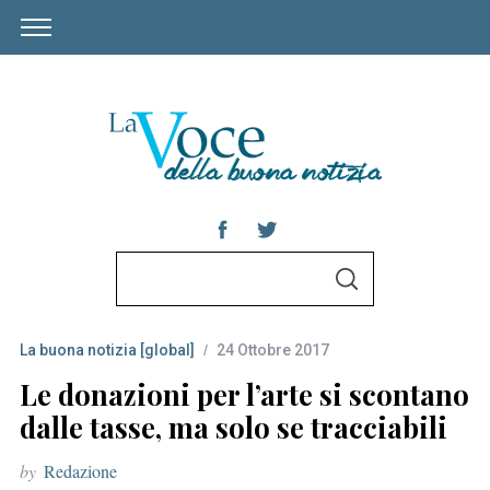
S
S
e
E
A
a
R
C
La buona notizia [global]
24 Ottobre 2017
r
H
c
Le donazioni per l’arte si scontano
h
dalle tasse, ma solo se tracciabili
f
by
Redazione
o