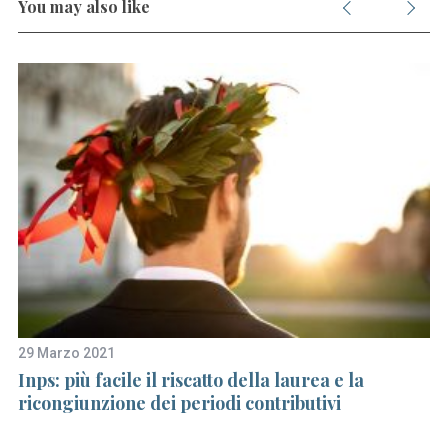
You may also like
S
e
a
r
c
29 Marzo 2021
13
h
cc
Inps: più facile il riscatto della laurea e la
Ca
f
ricongiunzione dei periodi contributivi
di
o
r