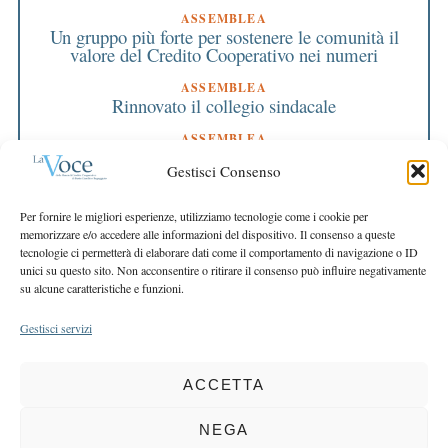
ASSEMBLEA
Un gruppo più forte per sostenere le comunità il
valore del Credito Cooperativo nei numeri
ASSEMBLEA
Rinnovato il collegio sindacale
ASSEMBLEA
Bilancio approvato all’unanimità e 2 milioni
Gestisci Consenso
destinati al territorio
EDITORIALE DIRETTORE
Per fornire le migliori esperienze, utilizziamo tecnologie come i cookie per
Crescere restando riconoscibili
memorizzare e/o accedere alle informazioni del dispositivo. Il consenso a queste
tecnologie ci permetterà di elaborare dati come il comportamento di navigazione o ID
EDITORIALE PRESIDENTE
unici su questo sito. Non acconsentire o ritirare il consenso può influire negativamente
Costruire futuro insieme
su alcune caratteristiche e funzioni.
Gestisci servizi
ACCETTA
COPYRIGHT 2025 LA VOCE |
PRIVACY
&
COOKIE POLICY
DIRETTORE RESPONSABILE:
CHIARA PORTA
| REDAZIONE & GRAFICA:
NEGA
EOIPSO.IT
| EDITORE:
BCC DI BUSTO GAROLFO E BUGUGGIATE