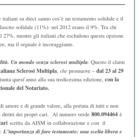
italiani su dieci sanno cos’è un testamento solidale e il
lascito solidale (11%): nel 2012 erano il 9%. Tra chi
 al 27%, mentre gli italiani che escludono questa opzione
e, ma il segnale è incoraggiante.
edità. Un mondo senza sclerosi multipla
.
Questo il claim
taliana Sclerosi Multipla
dal 23 al 29
,
che
promuove –
con la
iunta quest’anno alla sua tredicesima edizione,
zionale del Notariato.
di amore e di grande valore, alla portata di tutti e non
800.094464
 diritti dei propri cari. A
l numero verde
è
tari
scritta
da AISM
in collaborazione
e con il
o:
L
’importanza di fare testamento: una scelta libera e