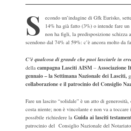
S
econdo un’indagine di Gfk Eurisko, sette 
14% ha già fatto (3%) o intende fare un 
non ha figli, la predisposizione schizza
scendono dal 74% al 59%: c’è ancora molto da far
C’è qualcosa di grande che puoi lasciarle in er
campagna Lasciti AISM
Associazione I
della
–
S
e
gennaio – la Settimana Nazionale dei Lasciti,
g
a
collaborazione e il patrocinio del Consiglio Na
r
c
h
Fare un lascito “solidale” è un atto di generosità, 
f
costa niente; non è vincolante e non va a toccare i
o
Guida
ai lasciti testamen
possibile richiedere la
r
patrocinio del
Consiglio Nazionale del Notariat
: