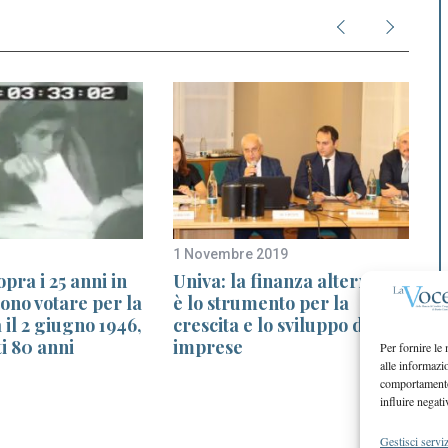
1 Novembre 2019
4
pra i 25 anni in
Univa: la finanza alternativa
I
rono votare per la
è lo strumento per la
a
 il 2 giugno 1946,
crescita e lo sviluppo delle
i 80 anni
imprese
Per fornire le
alle informazi
comportamento 
influire negati
Gestisci serviz