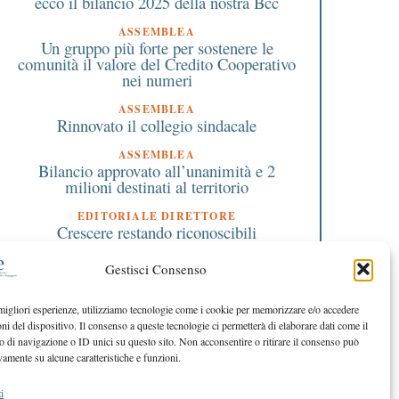
ecco il bilancio 2025 della nostra Bcc
ASSEMBLEA
Un gruppo più forte per sostenere le
comunità il valore del Credito Cooperativo
nei numeri
ASSEMBLEA
Rinnovato il collegio sindacale
ASSEMBLEA
Bilancio approvato all’unanimità e 2
milioni destinati al territorio
EDITORIALE DIRETTORE
 Aprile 2016
9 Aprile 2019
Crescere restando riconoscibili
l sindaco di Riace che
Papa Francesco: “le b
EDITORIALE PRESIDENTE
ccoglie i migranti è fra le
notizie valgono la pena
Gestisci Consenso
Costruire futuro insieme
50 persone più influenti del
essere raccontate, da
mondo
speranza”
 migliori esperienze, utilizziamo tecnologie come i cookie per memorizzare e/o accedere
oni del dispositivo. Il consenso a queste tecnologie ci permetterà di elaborare dati come il
di navigazione o ID unici su questo sito. Non acconsentire o ritirare il consenso può
vamente su alcune caratteristiche e funzioni.
i