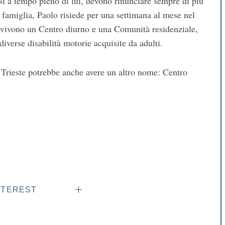
si a tempo pieno di lui, devono rinunciare sempre di più
ua famiglia, Paolo risiede per una settimana al mese nel
onvivono un Centro diurno e una Comunità residenziale,
iverse disabilità motorie acquisite da adulti.
Trieste potrebbe anche avere un altro nome: Centro
NTEREST