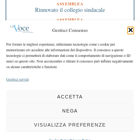
ASSEMBLEA
Rinnovato il collegio sindacale
ASSEMBLEA
Bilancio approvato all’unanimità e 2 milioni
Gestisci Consenso
destinati al territorio
EDITORIALE DIRETTORE
Per fornire le migliori esperienze, utilizziamo tecnologie come i cookie per
Crescere restando riconoscibili
memorizzare e/o accedere alle informazioni del dispositivo. Il consenso a queste
tecnologie ci permetterà di elaborare dati come il comportamento di navigazione o ID
EDITORIALE PRESIDENTE
unici su questo sito. Non acconsentire o ritirare il consenso può influire negativamente
Costruire futuro insieme
su alcune caratteristiche e funzioni.
Gestisci servizi
ACCETTA
COPYRIGHT 2025 LA VOCE |
PRIVACY
&
COOKIE POLICY
DIRETTORE RESPONSABILE:
CHIARA PORTA
| REDAZIONE & GRAFICA:
NEGA
EOIPSO.IT
| EDITORE:
BCC DI BUSTO GAROLFO E BUGUGGIATE
REGISTRAZIONE DEL TRIBUNALE DI MILANO N. 163 DEL 15 MARZO 2004
VISUALIZZA PREFERENZE
BACK TO TOP