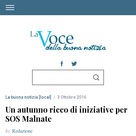
S
S
e
E
A
a
R
C
La buona notizia [local]
3 Ottobre 2016
r
H
c
Un autunno ricco di iniziative per
h
SOS Malnate
f
by
Redazione
o