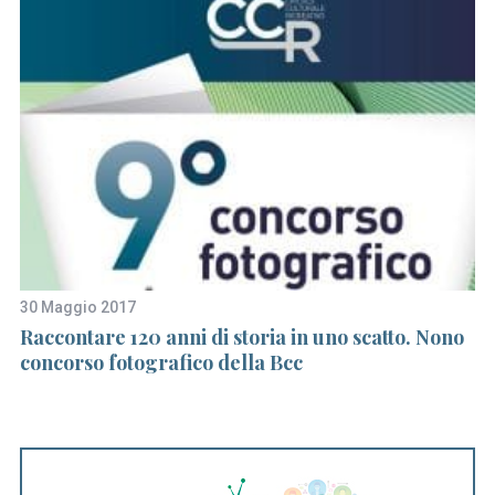
a
r
c
h
f
o
r
:
30 Maggio 2017
25
o
Raccontare 120 anni di storia in uno scatto. Nono
Nu
a
concorso fotografico della Bcc
pa