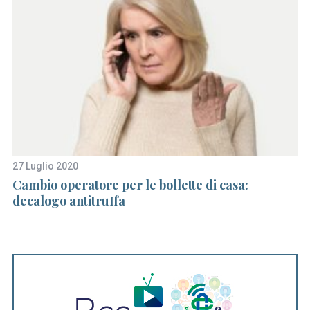
S
e
27 Luglio 2020
4 
a
Cambio operatore per le bollette di casa:
Le
r
decalogo antitruffa
c
h
f
o
r
: