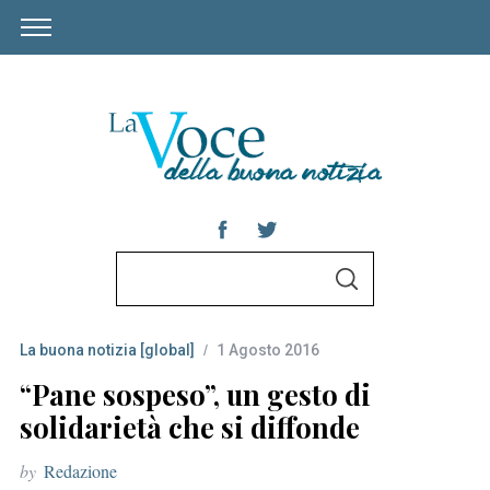
S
S
e
E
A
a
R
C
La buona notizia [global]
1 Agosto 2016
r
H
c
“Pane sospeso”, un gesto di
h
solidarietà che si diffonde
f
by
Redazione
o